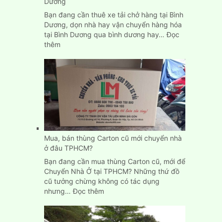
Dương
Bạn đang cần thuê xe tải chở hàng tại Bình
Dương, dọn nhà hay vận chuyển hàng hóa
tại Bình Dương qua bình dương hay…
Đọc
:
thêm
Cho
thuê
xe
tải
chở
hàng
giá
rẻ
tại
Mua, bán thùng Carton cũ mới chuyển nhà
Bình
ở đâu TPHCM?
Dương
Bạn đang cần mua thùng Carton cũ, mới để
Chuyển Nhà Ở tại TPHCM? Những thứ đồ
cũ tưởng chừng không có tác dụng
:
nhưng…
Đọc thêm
Mua,
bán
thùng