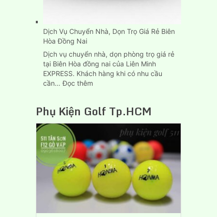
Dịch Vụ Chuyển Nhà, Dọn Trọ Giá Rẻ Biên
Hòa Đồng Nai
Dịch vụ chuyển nhà, dọn phòng trọ giá rẻ
tại Biên Hòa đồng nai của Liên Minh
EXPRESS. Khách hàng khi có nhu cầu
:
cần…
Đọc thêm
Dịch
Vụ
Phụ Kiện Golf Tp.HCM
Chuyển
Nhà,
Dọn
Trọ
Giá
Rẻ
Biên
Hòa
Đồng
Nai