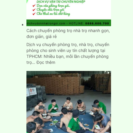
nhập
trạch
nhanh
chính
xác
Cách chuyển phòng trọ nhà trọ nhanh gọn,
đơn giản, giá rẻ
Dịch vụ chuyển phòng trọ, nhà trọ, chuyển
phòng cho sinh viên uy tín chất lượng tại
TPHCM: Nhiều bạn, mỗi lần chuyển phòng
:
trọ…
Đọc thêm
Cách
chuyển
phòng
trọ
nhà
trọ
nhanh
gọn,
đơn
giản,
giá