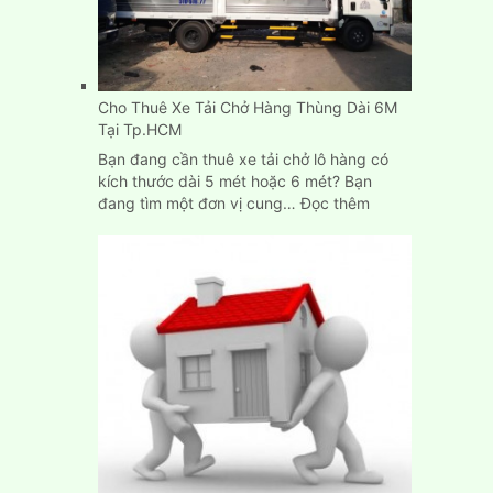
Tp.HCM,
Bình
Dương,
Biên
Cho Thuê Xe Tải Chở Hàng Thùng Dài 6M
Hòa
Tại Tp.HCM
Bạn đang cần thuê xe tải chở lô hàng có
kích thước dài 5 mét hoặc 6 mét? Bạn
:
đang tìm một đơn vị cung…
Đọc thêm
Cho
Thuê
Xe
Tải
Chở
Hàng
Thùng
Dài
6M
Tại
Tp.HCM