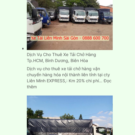
Carton
cũ
mới
chuyển
nhà
ở
đâu
TPHCM?
Dịch Vụ Cho Thuê Xe Tải Chở Hàng
Tp.HCM, Bình Dương, Biên Hòa
Dịch vụ cho thuê xe tải chở hàng vận
chuyển hàng hóa nội thành liên tỉnh tại cty
Liên Minh EXPRESS,: Km 20% chi phí…
Đọc
:
thêm
Dịch
Vụ
Cho
Thuê
Xe
Tải
Chở
Hàng