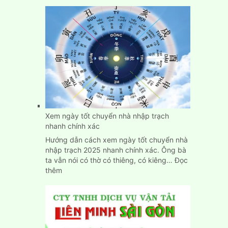
Dịch
Vụ
Chuyển
Nhà,
Dọn
Trọ
Trọn
Gói
Giá
Rẻ
Tại
Bình
Xem ngày tốt chuyển nhà nhập trạch
Dương
nhanh chính xác
Hướng dẫn cách xem ngày tốt chuyển nhà
nhập trạch 2025 nhanh chính xác. Ông bà
ta vẫn nói có thờ có thiêng, có kiêng…
Đọc
:
thêm
Xem
ngày
tốt
chuyển
nhà