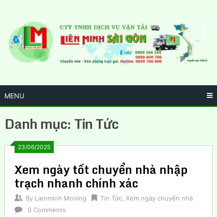
Skip
to
content
MENU
Danh mục:
Tin Tức
23/06/2025
Xem ngày tốt chuyển nhà nhập
trạch nhanh chính xác
By
Lienminh Moving
Tin Tức
,
Xem ngày chuyển nhà
0 Comments