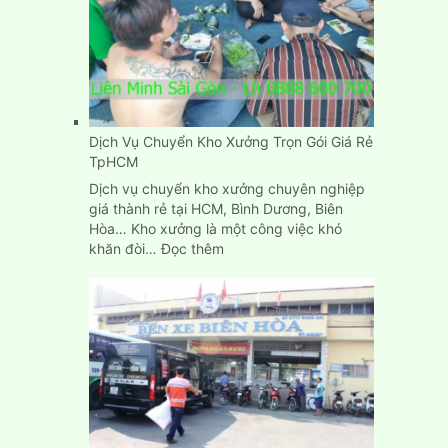
rẻ
Dịch Vụ Chuyển Kho Xưởng Trọn Gói Giá Rẻ
TpHCM
Dịch vụ chuyển kho xưởng chuyên nghiệp
giá thành rẻ tại HCM, Bình Dương, Biên
Hòa… Kho xưởng là một công việc khó
:
khăn đòi…
Đọc thêm
Dịch
Vụ
Chuyển
Kho
Xưởng
Trọn
Gói
Giá
Rẻ
TpHCM