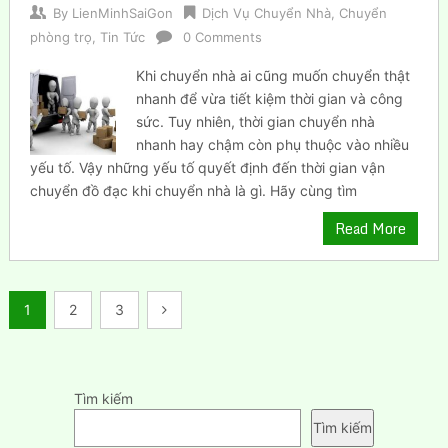
By
LienMinhSaiGon
Dịch Vụ Chuyển Nhà
,
Chuyển
phòng trọ
,
Tin Tức
0 Comments
Khi chuyển nhà ai cũng muốn chuyển thật
nhanh để vừa tiết kiệm thời gian và công
sức. Tuy nhiên, thời gian chuyển nhà
nhanh hay chậm còn phụ thuộc vào nhiều
yếu tố. Vậy những yếu tố quyết định đến thời gian vận
chuyển đồ đạc khi chuyển nhà là gì. Hãy cùng tìm
Read More
Phân
1
2
3
trang
bài
Tìm kiếm
viết
Tìm kiếm