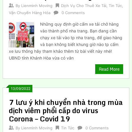
By
Lienminh Moving
Dịch Vụ Cho Thuê Xe Tải
,
Tin Tức
,
Vận Chuyển Hàng Hóa
0 Comments
Những quy định giờ cấm xe tải chở hàng
vào thành phố nha trang. Bạn đang cần
chạy xe tải vào tp nha trang, để giao hàng
và bạn không biết khung giờ nào tp cấm
xe lưu thông hãy tham khảo thêm từ bài viết này nhé!
UBND tỉnh Khánh Hòa vừa có văn
Read More
13/09/2022
7 lưu ý khi chuyển nhà trong mùa
dịch viêm phổi cấp do virus
Corona – Covid 19
By
Lienminh Moving
Tin Tức
0 Comments