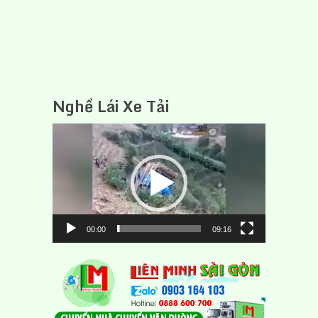
Nghề Lái Xe Tải
Trình
chơi
Video
00:00
09:16