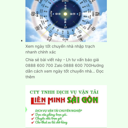
Dọn
Trọ
Trọn
Gói
Giá
Rẻ
Tại
Bình
Xem ngày tốt chuyển nhà nhập trạch
Dương
nhanh chính xác
Chia sẻ bài viết này - Lh tư vấn báo giá
0888 600 700 Zalo 0888 600 700Hướng
dẫn cách xem ngày tốt chuyển nhà…
Đọc
:
thêm
Xem
ngày
tốt
chuyển
nhà
nhập
trạch
nhanh
chính