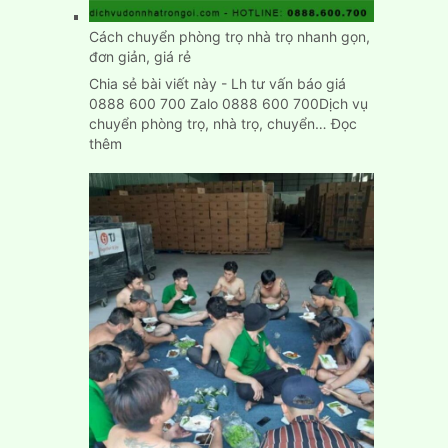
xác
Cách chuyển phòng trọ nhà trọ nhanh gọn,
đơn giản, giá rẻ
Chia sẻ bài viết này - Lh tư vấn báo giá
0888 600 700 Zalo 0888 600 700Dịch vụ
chuyển phòng trọ, nhà trọ, chuyển…
Đọc
:
thêm
Cách
chuyển
phòng
trọ
nhà
trọ
nhanh
gọn,
đơn
giản,
giá
rẻ