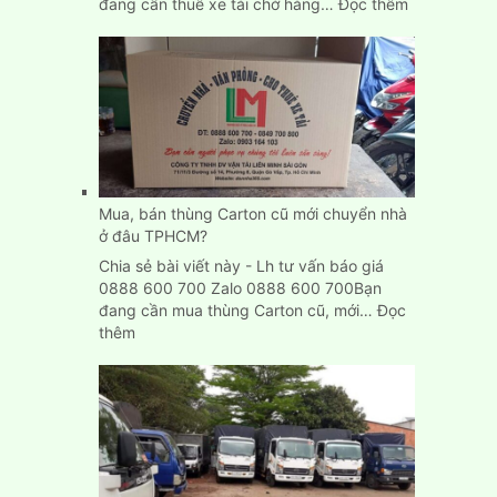
:
đang cần thuê xe tải chở hàng…
Đọc thêm
Cho
thuê
xe
tải
chở
hàng
giá
rẻ
tại
Mua, bán thùng Carton cũ mới chuyển nhà
Bình
ở đâu TPHCM?
Dương
Chia sẻ bài viết này - Lh tư vấn báo giá
0888 600 700 Zalo 0888 600 700Bạn
đang cần mua thùng Carton cũ, mới…
Đọc
:
thêm
Mua,
bán
thùng
Carton
cũ
mới
chuyển