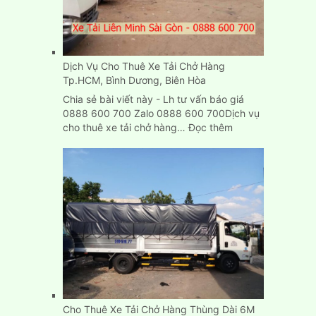
nhà
ở
đâu
TPHCM?
Dịch Vụ Cho Thuê Xe Tải Chở Hàng
Tp.HCM, Bình Dương, Biên Hòa
Chia sẻ bài viết này - Lh tư vấn báo giá
0888 600 700 Zalo 0888 600 700Dịch vụ
:
cho thuê xe tải chở hàng…
Đọc thêm
Dịch
Vụ
Cho
Thuê
Xe
Tải
Chở
Hàng
Tp.HCM,
Bình
Dương,
Biên
Cho Thuê Xe Tải Chở Hàng Thùng Dài 6M
Hòa