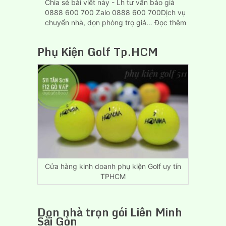
Chia sẻ bài viết này - Lh tư vấn báo giá
0888 600 700 Zalo 0888 600 700Dịch vụ
:
chuyển nhà, dọn phòng trọ giá…
Đọc thêm
Dịch
Vụ
Phụ Kiện Golf Tp.HCM
Chuyển
Nhà,
Dọn
Trọ
Giá
Rẻ
Biên
Hòa
Đồng
Nai
Cửa hàng kinh doanh phụ kiện Golf uy tín
TPHCM
Dọn nhà trọn gói Liên Minh
Sài Gòn