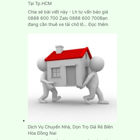
Tại Tp.HCM
Chia sẻ bài viết này - Lh tư vấn báo giá
0888 600 700 Zalo 0888 600 700Bạn
:
đang cần thuê xe tải chở lô…
Đọc thêm
Cho
Thuê
Xe
Tải
Chở
Hàng
Thùng
Dài
6M
Tại
Tp.HCM
Dịch Vụ Chuyển Nhà, Dọn Trọ Giá Rẻ Biên
Hòa Đồng Nai