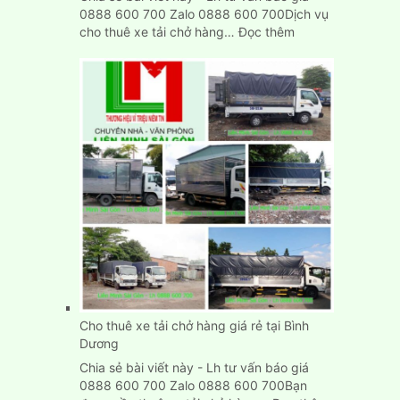
0888 600 700 Zalo 0888 600 700Dịch vụ
:
cho thuê xe tải chở hàng…
Đọc thêm
Xe
tải
chở
hàng
tại
Biên
Hòa
Đồng
Nai
Cho thuê xe tải chở hàng giá rẻ tại Bình
Dương
Chia sẻ bài viết này - Lh tư vấn báo giá
0888 600 700 Zalo 0888 600 700Bạn