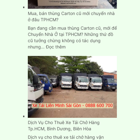
rẻ
tại
Mua, bán thùng Carton cũ mới chuyển nhà
Bình
ở đâu TPHCM?
Dương
Bạn đang cần mua thùng Carton cũ, mới để
Chuyển Nhà Ở tại TPHCM? Những thứ đồ
cũ tưởng chừng không có tác dụng
:
nhưng…
Đọc thêm
Mua,
bán
thùng
Carton
cũ
mới
chuyển
nhà
ở
đâu
TPHCM?
Dịch Vụ Cho Thuê Xe Tải Chở Hàng
Tp.HCM, Bình Dương, Biên Hòa
Dịch vụ cho thuê xe tải chở hàng vận