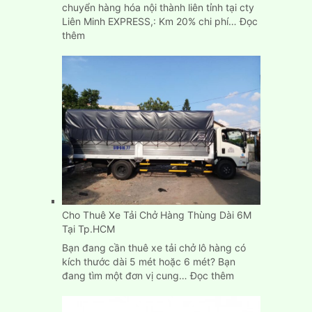
chuyển hàng hóa nội thành liên tỉnh tại cty
Liên Minh EXPRESS,: Km 20% chi phí…
Đọc
:
thêm
Dịch
Vụ
Cho
Thuê
Xe
Tải
Chở
Hàng
Tp.HCM,
Bình
Dương,
Biên
Cho Thuê Xe Tải Chở Hàng Thùng Dài 6M
Hòa
Tại Tp.HCM
Bạn đang cần thuê xe tải chở lô hàng có
kích thước dài 5 mét hoặc 6 mét? Bạn
:
đang tìm một đơn vị cung…
Đọc thêm
Cho
Thuê