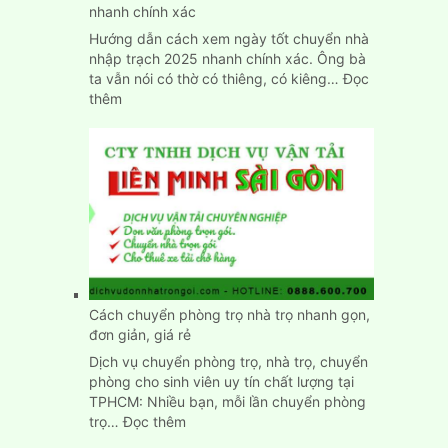
Dương
nhanh chính xác
Hướng dẫn cách xem ngày tốt chuyển nhà
nhập trạch 2025 nhanh chính xác. Ông bà
ta vẫn nói có thờ có thiêng, có kiêng…
Đọc
:
thêm
Xem
ngày
tốt
chuyển
nhà
nhập
trạch
nhanh
chính
xác
Cách chuyển phòng trọ nhà trọ nhanh gọn,
đơn giản, giá rẻ
Dịch vụ chuyển phòng trọ, nhà trọ, chuyển
phòng cho sinh viên uy tín chất lượng tại
TPHCM: Nhiều bạn, mỗi lần chuyển phòng
:
trọ…
Đọc thêm
Cách