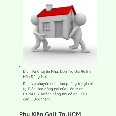
Xe
Tải
Chở
Hàng
Thùng
Dài
6M
Tại
Tp.HCM
Dịch Vụ Chuyển Nhà, Dọn Trọ Giá Rẻ Biên
Hòa Đồng Nai
Dịch vụ chuyển nhà, dọn phòng trọ giá rẻ
tại Biên Hòa đồng nai của Liên Minh
EXPRESS. Khách hàng khi có nhu cầu
:
cần…
Đọc thêm
Dịch
Vụ
Phụ Kiện Golf Tp.HCM
Chuyển