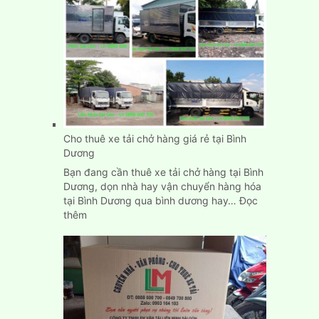
Hòa
Đồng
Nai
Cho thuê xe tải chở hàng giá rẻ tại Bình
Dương
Bạn đang cần thuê xe tải chở hàng tại Bình
Dương, dọn nhà hay vận chuyển hàng hóa
tại Bình Dương qua bình dương hay…
Đọc
:
thêm
Cho
thuê
xe
tải
chở
hàng
giá