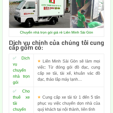
Chuyển nhà trọn gói giá rẻ Liên Minh Sài Gòn
Dịch vụ chính của chúng tôi cung
cấp gồm có:
✅
Dịch
⭐
Liên Minh Sài Gòn sẽ làm mọi
vụ
việc: Từ đóng gói đồ đạc, cung
chuyển
cấp xe tải, tài xế, khuân vác đồ
nhà trọn
đạc, tháo lắp máy lạnh…
gói
✅
Cho
thuê xe
⭐
Cung cấp xe tải từ 1 đến 5 tấn
tải
phục vụ việc chuyển dọn nhà của
chuyển
quý khách tại nội thành, liên tỉnh