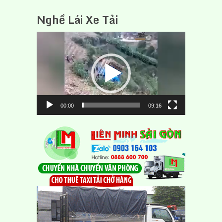
Nghề Lái Xe Tải
Trình
chơi
Video
00:00
09:16