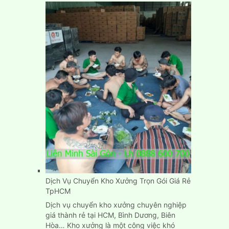
chuyển
phòng
trọ
nhà
trọ
nhanh
gọn,
đơn
giản,
giá
rẻ
Dịch Vụ Chuyển Kho Xưởng Trọn Gói Giá Rẻ
TpHCM
Dịch vụ chuyển kho xưởng chuyên nghiệp
giá thành rẻ tại HCM, Bình Dương, Biên
Hòa… Kho xưởng là một công việc khó