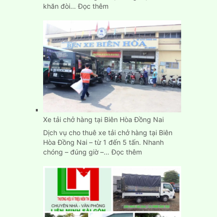
:
khăn đòi…
Đọc thêm
Dịch
Vụ
Chuyển
Kho
Xưởng
Trọn
Gói
Giá
Rẻ
TpHCM
Xe tải chở hàng tại Biên Hòa Đồng Nai
Dịch vụ cho thuê xe tải chở hàng tại Biên
Hòa Đồng Nai – từ 1 đến 5 tấn. Nhanh
:
chóng – đúng giờ –…
Đọc thêm
Xe
tải
chở
hàng
tại
Biên