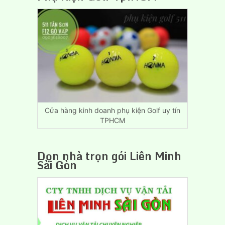
Nhà,
Dọn
Trọ
Giá
Rẻ
Biên
Hòa
Đồng
Nai
Cửa hàng kinh doanh phụ kiện Golf uy tín
TPHCM
Dọn nhà trọn gói Liên Minh
Sài Gòn