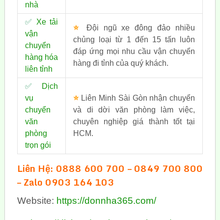
nhà
✅
Xe tải
⭐
Đội ngũ xe đông đảo nhiều
vận
chủng loại từ 1 đến 15 tấn luôn
chuyển
đáp ứng mọi nhu cầu vận chuyển
hàng hóa
hàng đi tỉnh của quý khách.
liên tỉnh
✅
Dịch
vụ
⭐
Liên Minh Sài Gòn nhận chuyển
chuyển
và di dời văn phòng làm việc,
văn
chuyên nghiệp giá thành tốt tại
phòng
HCM.
trọn gói
Liên Hệ: 0888 600 700 – 0849 700 800
– Zalo 0903 164 103
Website:
https://donnha365.com/