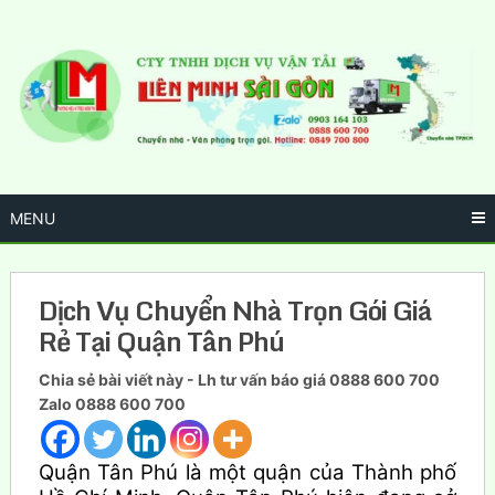
Skip
to
content
MENU
Dịch Vụ Chuyển Nhà Trọn Gói Giá
Rẻ Tại Quận Tân Phú
Chia sẻ bài viết này - Lh tư vấn báo giá 0888 600 700
Zalo 0888 600 700
Quận Tân Phú là một quận của Thành phố