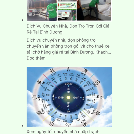
Dịch Vụ Chuyển Nhà, Dọn Trọ Trọn Gói Giá
Rẻ Tại Bình Dương
Dịch vụ chuyển nhà, dọn phòng trọ,
chuyển văn phòng trọn gói và cho thuê xe
tải chở hàng giá rẻ tại Bình Dương. Khách…
:
Đọc thêm
Dịch
Vụ
Chuyển
Nhà,
Dọn
Trọ
Trọn
Gói
Giá
Rẻ
Tại
Bình
Xem ngày tốt chuyển nhà nhập trạch