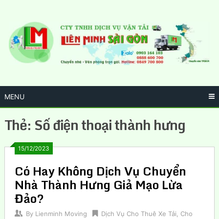
Skip
to
content
MENU
Thẻ:
Số điện thoại thành hưng
15/12/2023
Có Hay Không Dịch Vụ Chuyển
Nhà Thành Hưng Giả Mạo Lừa
Đảo?
By
Lienminh Moving
Dịch Vụ Cho Thuê Xe Tải
,
Cho