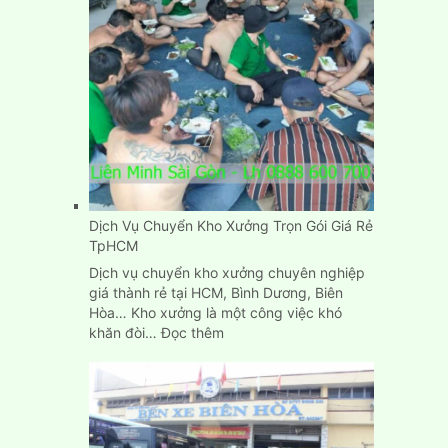
gọn,
đơn
giản,
giá
rẻ
Dịch Vụ Chuyển Kho Xưởng Trọn Gói Giá Rẻ
TpHCM
Dịch vụ chuyển kho xưởng chuyên nghiệp
giá thành rẻ tại HCM, Bình Dương, Biên
Hòa… Kho xưởng là một công việc khó
:
khăn đòi…
Đọc thêm
Dịch
Vụ
Chuyển
Kho
Xưởng