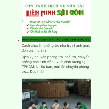
ngày
tốt
chuyển
nhà
nhập
trạch
nhanh
chính
xác
Cách chuyển phòng trọ nhà trọ nhanh gọn,
đơn giản, giá rẻ
Dịch vụ chuyển phòng trọ, nhà trọ, chuyển
phòng cho sinh viên uy tín chất lượng tại
TPHCM: Nhiều bạn, mỗi lần chuyển phòng
:
trọ…
Đọc thêm
Cách
chuyển
phòng
trọ
nhà
trọ
nhanh