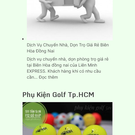
Tại
Tp.HCM
Dịch Vụ Chuyển Nhà, Dọn Trọ Giá Rẻ Biên
Hòa Đồng Nai
Dịch vụ chuyển nhà, dọn phòng trọ giá rẻ
tại Biên Hòa đồng nai của Liên Minh
EXPRESS. Khách hàng khi có nhu cầu
:
cần…
Đọc thêm
Dịch
Vụ
Phụ Kiện Golf Tp.HCM
Chuyển
Nhà,
Dọn
Trọ
Giá
Rẻ
Biên