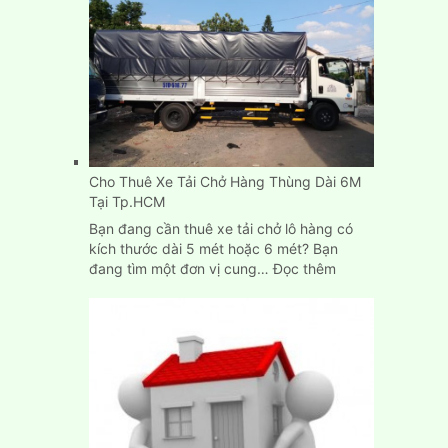
Thuê
Xe
Tải
Chở
Hàng
Tp.HCM,
Bình
Dương,
Biên
Cho Thuê Xe Tải Chở Hàng Thùng Dài 6M
Hòa
Tại Tp.HCM
Bạn đang cần thuê xe tải chở lô hàng có
kích thước dài 5 mét hoặc 6 mét? Bạn
:
đang tìm một đơn vị cung…
Đọc thêm
Cho
Thuê
Xe
Tải
Chở
Hàng
Thùng
Dài
6M