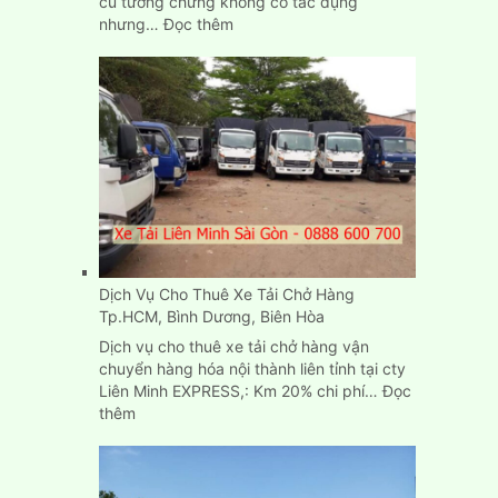
cũ tưởng chừng không có tác dụng
:
nhưng…
Đọc thêm
Mua,
bán
thùng
Carton
cũ
mới
chuyển
nhà
ở
đâu
TPHCM?
Dịch Vụ Cho Thuê Xe Tải Chở Hàng
Tp.HCM, Bình Dương, Biên Hòa
Dịch vụ cho thuê xe tải chở hàng vận
chuyển hàng hóa nội thành liên tỉnh tại cty
Liên Minh EXPRESS,: Km 20% chi phí…
Đọc
:
thêm
Dịch
Vụ
Cho