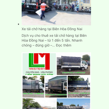
Trọn
Gói
Giá
Rẻ
TpHCM
Xe tải chở hàng tại Biên Hòa Đồng Nai
Dịch vụ cho thuê xe tải chở hàng tại Biên
Hòa Đồng Nai – từ 1 đến 5 tấn. Nhanh
:
chóng – đúng giờ –…
Đọc thêm
Xe
tải
chở
hàng
tại
Biên
Hòa
Đồng
Nai