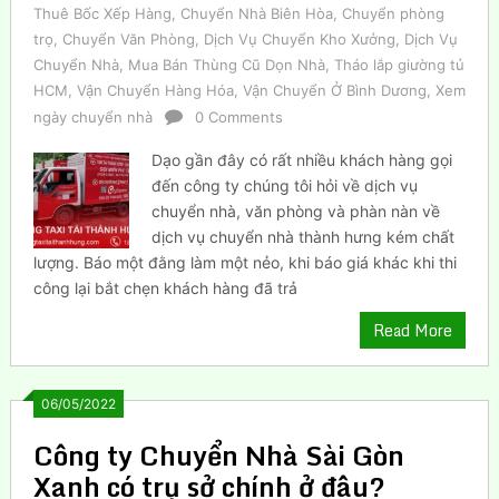
Thuê Bốc Xếp Hàng
,
Chuyển Nhà Biên Hòa
,
Chuyển phòng
trọ
,
Chuyển Văn Phòng
,
Dịch Vụ Chuyển Kho Xưởng
,
Dịch Vụ
Chuyển Nhà
,
Mua Bán Thùng Cũ Dọn Nhà
,
Tháo lắp giường tủ
HCM
,
Vận Chuyển Hàng Hóa
,
Vận Chuyển Ở Bình Dương
,
Xem
ngày chuyển nhà
0 Comments
Dạo gần đây có rất nhiều khách hàng gọi
đến công ty chúng tôi hỏi về dịch vụ
chuyển nhà, văn phòng và phàn nàn về
dịch vụ chuyển nhà thành hưng kém chất
lượng. Báo một đằng làm một nẻo, khi báo giá khác khi thi
công lại bắt chẹn khách hàng đã trả
Read More
06/05/2022
Công ty Chuyển Nhà Sài Gòn
Xanh có trụ sở chính ở đâu?