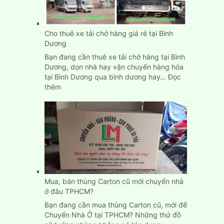
Cho thuê xe tải chở hàng giá rẻ tại Bình
Dương
Bạn đang cần thuê xe tải chở hàng tại Bình
Dương, dọn nhà hay vận chuyển hàng hóa
tại Bình Dương qua bình dương hay…
Đọc
:
thêm
Cho
thuê
xe
tải
chở
hàng
giá
rẻ
tại
Mua, bán thùng Carton cũ mới chuyển nhà
Bình
ở đâu TPHCM?
Dương
Bạn đang cần mua thùng Carton cũ, mới để
Chuyển Nhà Ở tại TPHCM? Những thứ đồ