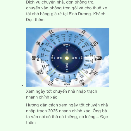
Dịch vụ chuyển nhà, dọn phòng trọ,
chuyển văn phòng trọn gói và cho thuê xe
tải chở hàng giá rẻ tại Bình Dương. Khách…
:
Đọc thêm
Dịch
Vụ
Chuyển
Nhà,
Dọn
Trọ
Trọn
Gói
Giá
Rẻ
Tại
Bình
Xem ngày tốt chuyển nhà nhập trạch
Dương
nhanh chính xác
Hướng dẫn cách xem ngày tốt chuyển nhà
nhập trạch 2025 nhanh chính xác. Ông bà
ta vẫn nói có thờ có thiêng, có kiêng…
Đọc
:
thêm
Xem