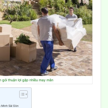
n gói thuận lợi gặp nhiều may mắn
n Minh Sài Gòn