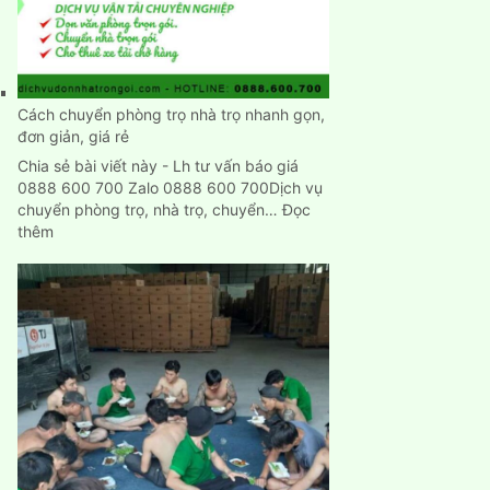
nhập
trạch
nhanh
chính
xác
Cách chuyển phòng trọ nhà trọ nhanh gọn,
đơn giản, giá rẻ
Chia sẻ bài viết này - Lh tư vấn báo giá
0888 600 700 Zalo 0888 600 700Dịch vụ
chuyển phòng trọ, nhà trọ, chuyển…
Đọc
:
thêm
Cách
chuyển
phòng
trọ
nhà
trọ
nhanh
gọn,
đơn
giản,
giá