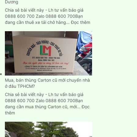
Dương
Chia sẻ bài viết này - Lh tư vấn báo giá
0888 600 700 Zalo 0888 600 700Bạn
:
đang cần thuê xe tải chở hàng…
Đọc thêm
Cho
thuê
xe
tải
chở
hàng
giá
rẻ
tại
Mua, bán thùng Carton cũ mới chuyển nhà
Bình
ở đâu TPHCM?
Dương
Chia sẻ bài viết này - Lh tư vấn báo giá
0888 600 700 Zalo 0888 600 700Bạn
đang cần mua thùng Carton cũ, mới…
Đọc
:
thêm
Mua,
bán
thùng
Carton