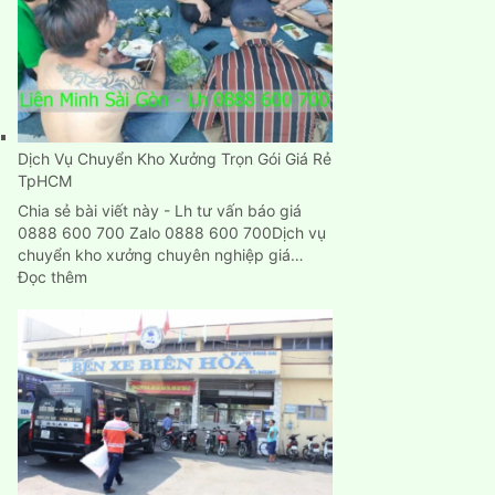
rẻ
Dịch Vụ Chuyển Kho Xưởng Trọn Gói Giá Rẻ
TpHCM
Chia sẻ bài viết này - Lh tư vấn báo giá
0888 600 700 Zalo 0888 600 700Dịch vụ
chuyển kho xưởng chuyên nghiệp giá…
:
Đọc thêm
Dịch
Vụ
Chuyển
Kho
Xưởng
Trọn
Gói
Giá
Rẻ