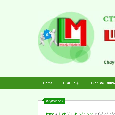
Skip
to
content
Home
Giới Thiệu
Dịch Vụ Chuy
06/05/2022
Home
Dịch Vụ Chuyển Nhà
Giá cả cô