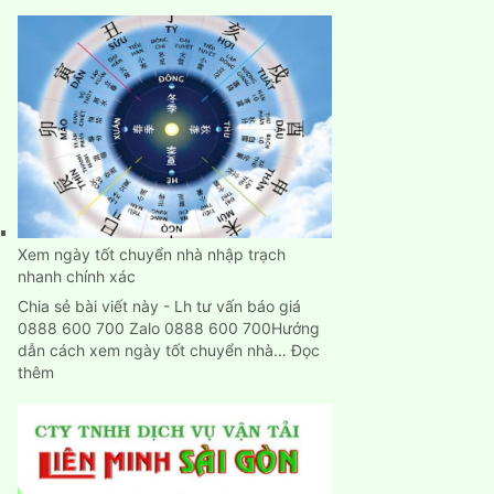
Dịch
Vụ
Chuyển
Nhà,
Dọn
Trọ
Trọn
Gói
Giá
Rẻ
Tại
Bình
Xem ngày tốt chuyển nhà nhập trạch
Dương
nhanh chính xác
Chia sẻ bài viết này - Lh tư vấn báo giá
0888 600 700 Zalo 0888 600 700Hướng
dẫn cách xem ngày tốt chuyển nhà…
Đọc
:
thêm
Xem
ngày
tốt
chuyển
nhà