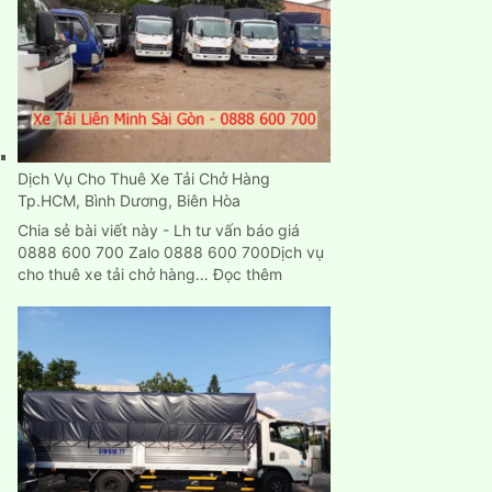
cũ
mới
chuyển
nhà
ở
đâu
TPHCM?
Dịch Vụ Cho Thuê Xe Tải Chở Hàng
Tp.HCM, Bình Dương, Biên Hòa
Chia sẻ bài viết này - Lh tư vấn báo giá
0888 600 700 Zalo 0888 600 700Dịch vụ
:
cho thuê xe tải chở hàng…
Đọc thêm
Dịch
Vụ
Cho
Thuê
Xe
Tải
Chở
Hàng
Tp.HCM,