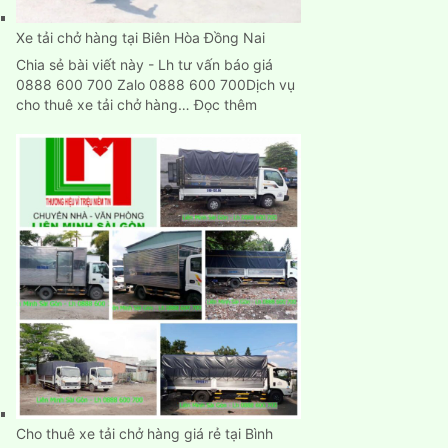
TpHCM
Xe tải chở hàng tại Biên Hòa Đồng Nai
Chia sẻ bài viết này - Lh tư vấn báo giá
0888 600 700 Zalo 0888 600 700Dịch vụ
:
cho thuê xe tải chở hàng…
Đọc thêm
Xe
tải
chở
hàng
tại
Biên
Hòa
Đồng
Nai
Cho thuê xe tải chở hàng giá rẻ tại Bình