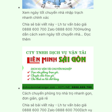
Rẻ
Tại
Bình
Xem ngày tốt chuyển nhà nhập trạch
Dương
nhanh chính xác
Chia sẻ bài viết này - Lh tư vấn báo giá
0888 600 700 Zalo 0888 600 700Hướng
dẫn cách xem ngày tốt chuyển nhà…
Đọc
:
thêm
Xem
ngày
tốt
chuyển
nhà
nhập
trạch
nhanh
chính
xác
Cách chuyển phòng trọ nhà trọ nhanh gọn,
đơn giản, giá rẻ
Chia sẻ bài viết này - Lh tư vấn báo giá
0888 600 700 Zalo 0888 600 700Dịch vụ