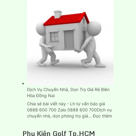
Thuê
Xe
Tải
Chở
Hàng
Thùng
Dài
6M
Tại
Tp.HCM
Dịch Vụ Chuyển Nhà, Dọn Trọ Giá Rẻ Biên
Hòa Đồng Nai
Chia sẻ bài viết này - Lh tư vấn báo giá
0888 600 700 Zalo 0888 600 700Dịch vụ
:
chuyển nhà, dọn phòng trọ giá…
Đọc thêm
Dịch
Vụ
Phụ Kiện Golf Tp.HCM
Chuyển