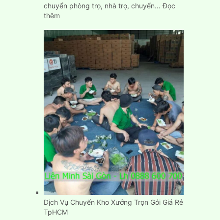
chuyển phòng trọ, nhà trọ, chuyển…
Đọc
:
thêm
Cách
chuyển
phòng
trọ
nhà
trọ
nhanh
gọn,
đơn
giản,
giá
rẻ
Dịch Vụ Chuyển Kho Xưởng Trọn Gói Giá Rẻ
TpHCM