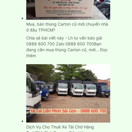
hàng
giá
rẻ
tại
Mua, bán thùng Carton cũ mới chuyển nhà
Bình
ở đâu TPHCM?
Dương
Chia sẻ bài viết này - Lh tư vấn báo giá
0888 600 700 Zalo 0888 600 700Bạn
đang cần mua thùng Carton cũ, mới…
Đọc
:
thêm
Mua,
bán
thùng
Carton
cũ
mới
chuyển
nhà
ở
đâu
TPHCM?
Dịch Vụ Cho Thuê Xe Tải Chở Hàng