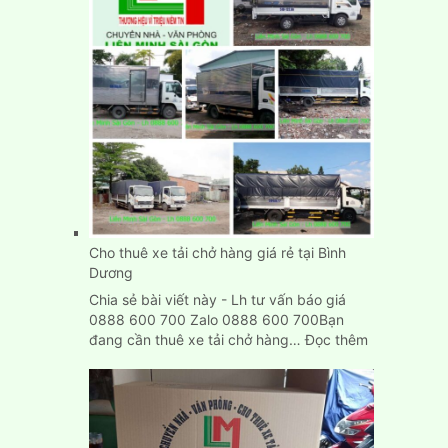
hàng
tại
Biên
Hòa
Đồng
Nai
Cho thuê xe tải chở hàng giá rẻ tại Bình
Dương
Chia sẻ bài viết này - Lh tư vấn báo giá
0888 600 700 Zalo 0888 600 700Bạn
:
đang cần thuê xe tải chở hàng…
Đọc thêm
Cho
thuê
xe
tải
chở