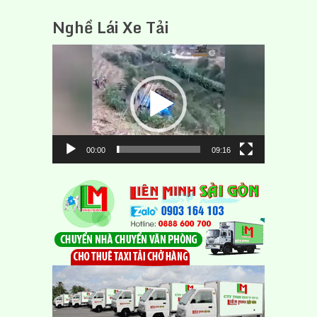
Nghề Lái Xe Tải
Trình
chơi
Video
00:00
09:16