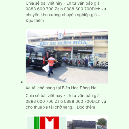
Chia sẻ bài viết này - Lh tư vấn báo giá
0888 600 700 Zalo 0888 600 700Dịch vụ
chuyển kho xưởng chuyên nghiệp giá…
:
Đọc thêm
Dịch
Vụ
Chuyển
Kho
Xưởng
Trọn
Gói
Giá
Rẻ
TpHCM
Xe tải chở hàng tại Biên Hòa Đồng Nai
Chia sẻ bài viết này - Lh tư vấn báo giá
0888 600 700 Zalo 0888 600 700Dịch vụ
:
cho thuê xe tải chở hàng…
Đọc thêm
Xe
tải
chở