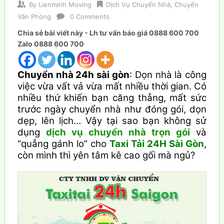
By
Lienminh Moving
Dịch Vụ Chuyển Nhà
,
Chuyển
Văn Phòng
0 Comments
Chia sẻ bài viết này - Lh tư vấn báo giá 0888 600 700
Zalo 0888 600 700
Chuyển nhà 24h sài gòn
: Dọn nhà là công
việc vừa vất vả vừa mất nhiều thời gian. Có
nhiều thứ khiến bạn căng thẳng, mất sức
trước ngày chuyển nhà như đóng gói, dọn
dẹp, lên lịch… Vậy tại sao bạn không sử
dụng
dịch vụ chuyển nhà trọn gói
và
“quẳng gánh lo” cho
Taxi Tải 24H Sài Gòn
,
còn mình thì yên tâm kê cao gối mà ngủ?