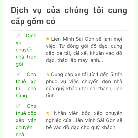
Dịch vụ của chúng tôi cung
cấp
gồm
có
✅
Dịch
⭐
Liên Minh Sài Gòn sẽ làm mọi
vụ
việc: Từ đóng gói đồ đạc, cung
chuyển
cấp xe tải, tài xế, khuân vác đồ
nhà trọn
đạc, tháo lắp máy lạnh…
gói
✅
Cho
⭐
Cung cấp xe tải từ 1 đến 5 tấn
thuê xe
phục vụ việc chuyển dọn nhà
tải chở
của quý khách tại nội thành, liên
hàng
tỉnh
✅
Cho
thuê bốc
⭐
Nhân viên bốc xếp chuyên
xếp vận
nghiệp của Liên Minh Sài Gòn sẽ
chuyển
bê vác đồ đạc cho quý khách
nhà