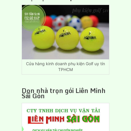
Nhà,
Dọn
Trọ
Giá
Rẻ
Biên
Hòa
Đồng
Nai
Cửa hàng kinh doanh phụ kiện Golf uy tín
TPHCM
Dọn nhà trọn gói Liên Minh
Sài Gòn