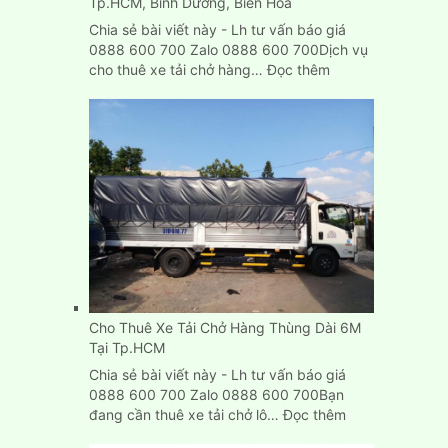
Tp.HCM, Bình Dương, Biên Hòa
Chia sẻ bài viết này - Lh tư vấn báo giá
0888 600 700 Zalo 0888 600 700Dịch vụ
:
cho thuê xe tải chở hàng…
Đọc thêm
Dịch
Vụ
Cho
Thuê
Xe
Tải
Chở
Hàng
Tp.HCM,
Bình
Dương,
Biên
Cho Thuê Xe Tải Chở Hàng Thùng Dài 6M
Hòa
Tại Tp.HCM
Chia sẻ bài viết này - Lh tư vấn báo giá
0888 600 700 Zalo 0888 600 700Bạn
:
đang cần thuê xe tải chở lô…
Đọc thêm
Cho