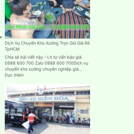
rẻ
Dịch Vụ Chuyển Kho Xưởng Trọn Gói Giá Rẻ
TpHCM
Chia sẻ bài viết này - Lh tư vấn báo giá
0888 600 700 Zalo 0888 600 700Dịch vụ
chuyển kho xưởng chuyên nghiệp giá…
:
Đọc thêm
Dịch
Vụ
Chuyển
Kho
Xưởng
Trọn
Gói
Giá
Rẻ