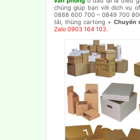
văn phòng
ở đâu lại là điều 
chúng giúp bạn với dịch vụ o
0888 600 700 – 0849 700 800.
tải, thùng cartong +
Chuyển 
Zalo 0903 164 103.