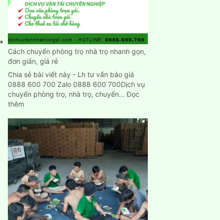
nhập
trạch
nhanh
chính
xác
Cách chuyển phòng trọ nhà trọ nhanh gọn,
đơn giản, giá rẻ
Chia sẻ bài viết này - Lh tư vấn báo giá
0888 600 700 Zalo 0888 600 700Dịch vụ
chuyển phòng trọ, nhà trọ, chuyển…
Đọc
:
thêm
Cách
chuyển
phòng
trọ
nhà
trọ
nhanh
gọn,
đơn
giản,
giá