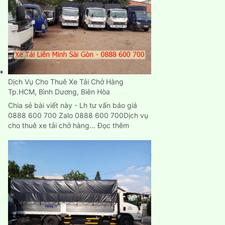
cũ
mới
chuyển
nhà
ở
đâu
TPHCM?
Dịch Vụ Cho Thuê Xe Tải Chở Hàng
Tp.HCM, Bình Dương, Biên Hòa
Chia sẻ bài viết này - Lh tư vấn báo giá
0888 600 700 Zalo 0888 600 700Dịch vụ
:
cho thuê xe tải chở hàng…
Đọc thêm
Dịch
Vụ
Cho
Thuê
Xe
Tải
Chở
Hàng
Tp.HCM,