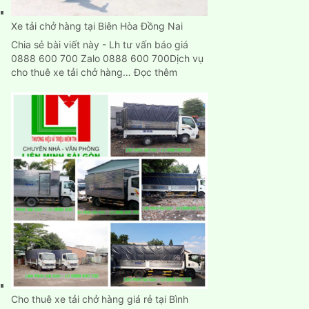
TpHCM
Xe tải chở hàng tại Biên Hòa Đồng Nai
Chia sẻ bài viết này - Lh tư vấn báo giá
0888 600 700 Zalo 0888 600 700Dịch vụ
:
cho thuê xe tải chở hàng…
Đọc thêm
Xe
tải
chở
hàng
tại
Biên
Hòa
Đồng
Nai
Cho thuê xe tải chở hàng giá rẻ tại Bình