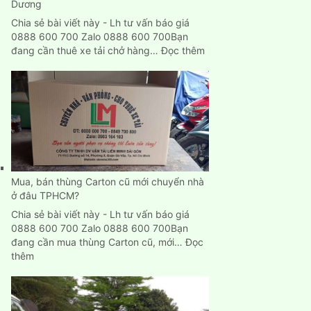
Dương
Chia sẻ bài viết này - Lh tư vấn báo giá
0888 600 700 Zalo 0888 600 700Bạn
:
đang cần thuê xe tải chở hàng…
Đọc thêm
Cho
thuê
xe
tải
chở
hàng
giá
rẻ
tại
Mua, bán thùng Carton cũ mới chuyển nhà
Bình
ở đâu TPHCM?
Dương
Chia sẻ bài viết này - Lh tư vấn báo giá
0888 600 700 Zalo 0888 600 700Bạn
đang cần mua thùng Carton cũ, mới…
Đọc
:
thêm
Mua,
bán
thùng
Carton