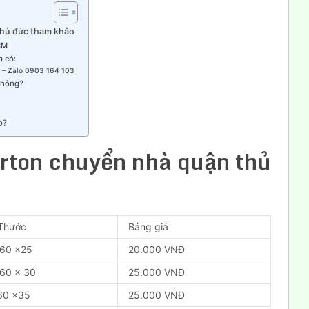
thủ đức tham khảo
CM
m có:
 – Zalo 0903 164 103
 không?
o?
arton chuyển nhà quận thủ
 Thước
Bảng giá
 60 x25
20.000 VNĐ
 60 x 30
25.000 VNĐ
60 x35
25.000 VNĐ