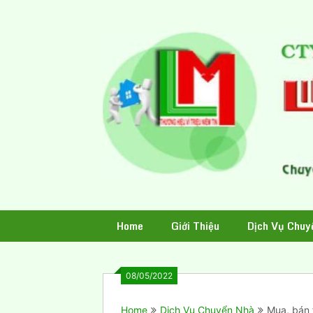
Skip
to
content
Home
Giới Thiệu
Dịch Vụ Chuy
08/05/2022
Home
Dịch Vụ Chuyển Nhà
Mua, bán 