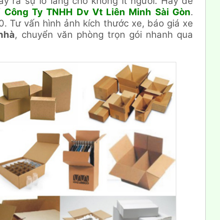
gây ra sự lo lắng cho không ít người. Hãy để
f
Công Ty TNHH Dv Vt Liên Minh Sài Gòn
.
 Tư vấn hình ảnh kích thước xe, báo giá xe
nhà
, chuyển văn phòng trọn gói nhanh qua