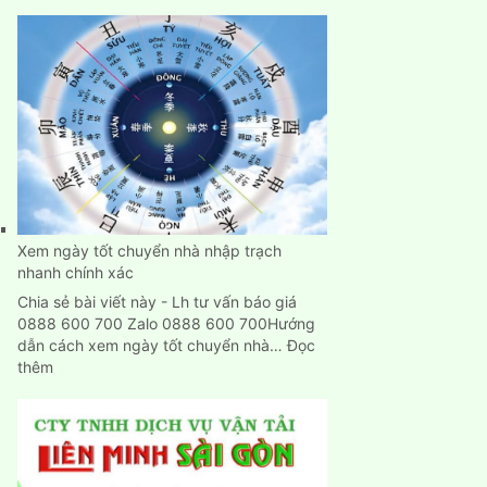
Dịch
Vụ
Chuyển
Nhà,
Dọn
Trọ
Trọn
Gói
Giá
Rẻ
Tại
Bình
Xem ngày tốt chuyển nhà nhập trạch
Dương
nhanh chính xác
Chia sẻ bài viết này - Lh tư vấn báo giá
0888 600 700 Zalo 0888 600 700Hướng
dẫn cách xem ngày tốt chuyển nhà…
Đọc
:
thêm
Xem
ngày
tốt
chuyển
nhà