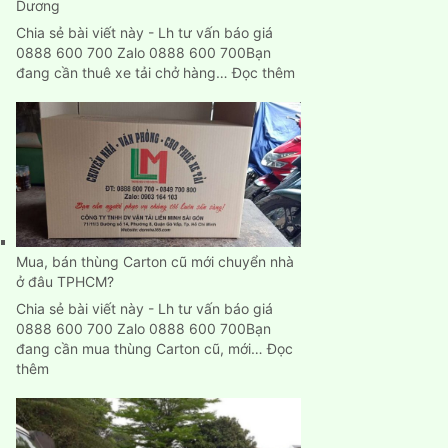
Dương
Chia sẻ bài viết này - Lh tư vấn báo giá
0888 600 700 Zalo 0888 600 700Bạn
:
đang cần thuê xe tải chở hàng…
Đọc thêm
Cho
thuê
xe
tải
chở
hàng
giá
rẻ
tại
Mua, bán thùng Carton cũ mới chuyển nhà
Bình
ở đâu TPHCM?
Dương
Chia sẻ bài viết này - Lh tư vấn báo giá
0888 600 700 Zalo 0888 600 700Bạn
đang cần mua thùng Carton cũ, mới…
Đọc
:
thêm
Mua,
bán
thùng
Carton