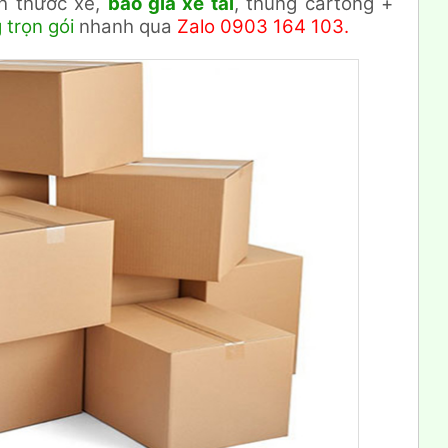
ch thước xe,
báo giá xe tải
, thùng cartong +
trọn gói
nhanh qua
Zalo 0903 164 103.