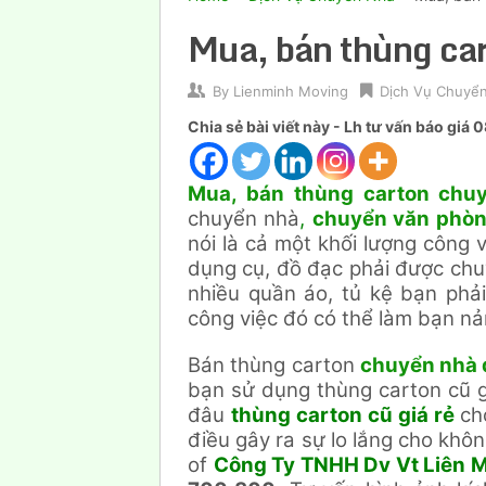
Mua, bán thùng ca
By
Lienminh Moving
Dịch Vụ Chuyể
Chia sẻ bài viết này - Lh tư vấn báo gi
Mua, bán thùng carton chuy
chuyển nhà
,
chuyển văn phò
nói là cả một khối lượng công 
dụng cụ, đồ đạc phải được chuy
nhiều quần áo, tủ kệ bạn phả
công việc đó có thể làm bạn nả
Bán thùng carton
chuyển nhà 
bạn sử dụng thùng carton cũ gi
đâu
thùng carton cũ giá rẻ
ch
điều gây ra sự lo lắng cho khôn
of
Công Ty TNHH Dv Vt Liên M