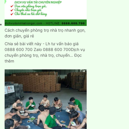
nhập
trạch
nhanh
chính
xác
Cách chuyển phòng trọ nhà trọ nhanh gọn,
đơn giản, giá rẻ
Chia sẻ bài viết này - Lh tư vấn báo giá
0888 600 700 Zalo 0888 600 700Dịch vụ
chuyển phòng trọ, nhà trọ, chuyển…
Đọc
:
thêm
Cách
chuyển
phòng
trọ
nhà
trọ
nhanh
gọn,
đơn
giản,
giá