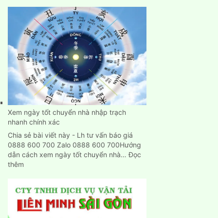
Dịch
Vụ
Chuyển
Nhà,
Dọn
Trọ
Trọn
Gói
Giá
Rẻ
Tại
Bình
Xem ngày tốt chuyển nhà nhập trạch
Dương
nhanh chính xác
Chia sẻ bài viết này - Lh tư vấn báo giá
0888 600 700 Zalo 0888 600 700Hướng
dẫn cách xem ngày tốt chuyển nhà…
Đọc
:
thêm
Xem
ngày
tốt
chuyển
nhà