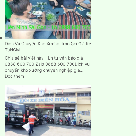
rẻ
Dịch Vụ Chuyển Kho Xưởng Trọn Gói Giá Rẻ
TpHCM
Chia sẻ bài viết này - Lh tư vấn báo giá
0888 600 700 Zalo 0888 600 700Dịch vụ
chuyển kho xưởng chuyên nghiệp giá…
:
Đọc thêm
Dịch
Vụ
Chuyển
Kho
Xưởng
Trọn
Gói
Giá
Rẻ