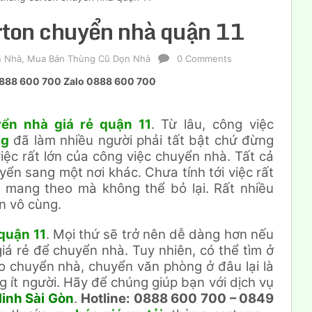
rton chuyển nhà quận 11
n Nhà
,
Mua Bán Thùng Cũ Dọn Nhà
0 Comments
á 0888 600 700 Zalo 0888 600 700
ển nhà giá rẻ quận 11
. Từ lâu, công việc
ng
đã làm nhiều người phải tất bật chứ đừng
việc rất lớn của công việc chuyển nhà. Tất cả
ển sang một nơi khác. Chưa tính tới việc rất
i mang theo mà không thể bỏ lại. Rất nhiều
n vô cùng.
quận 11
. Mọi thứ sẽ trở nên dễ dàng hơn nếu
á rẻ để chuyển nhà. Tuy nhiên, có thể tìm ở
o chuyển nhà, chuyển văn phòng ở đâu lại là
g ít người. Hãy để chúng giúp bạn với dịch vụ
inh Sài Gòn
.
Hotline: 0888 600 700 – 0849