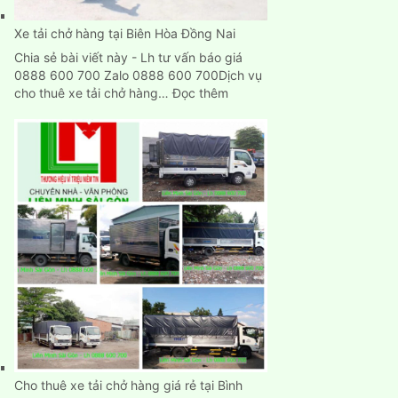
TpHCM
Xe tải chở hàng tại Biên Hòa Đồng Nai
Chia sẻ bài viết này - Lh tư vấn báo giá
0888 600 700 Zalo 0888 600 700Dịch vụ
:
cho thuê xe tải chở hàng…
Đọc thêm
Xe
tải
chở
hàng
tại
Biên
Hòa
Đồng
Nai
Cho thuê xe tải chở hàng giá rẻ tại Bình