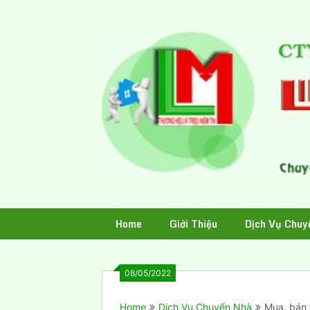
Skip
to
content
Home
Giới Thiệu
Dịch Vụ Chuy
08/05/2022
Home
Dịch Vụ Chuyển Nhà
Mua, bán 