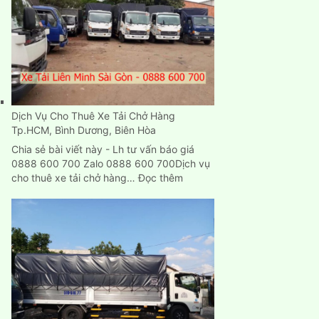
cũ
mới
chuyển
nhà
ở
đâu
TPHCM?
Dịch Vụ Cho Thuê Xe Tải Chở Hàng
Tp.HCM, Bình Dương, Biên Hòa
Chia sẻ bài viết này - Lh tư vấn báo giá
0888 600 700 Zalo 0888 600 700Dịch vụ
:
cho thuê xe tải chở hàng…
Đọc thêm
Dịch
Vụ
Cho
Thuê
Xe
Tải
Chở
Hàng
Tp.HCM,