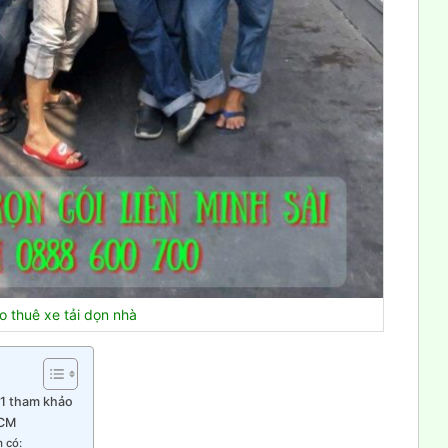
o thuê xe tải dọn nhà
11 tham khảo
HCM
m có: