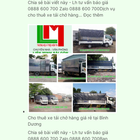
Chia sẻ bài viết này - Lh tư vấn báo giá
0888 600 700 Zalo 0888 600 700Dịch vụ
:
cho thuê xe tải chở hàng…
Đọc thêm
Xe
tải
chở
hàng
tại
Biên
Hòa
Đồng
Nai
Cho thuê xe tải chở hàng giá rẻ tại Bình
Dương
Chia sẻ bài viết này - Lh tư vấn báo giá
0888 600 700 Zalo 0888 600 700Bạn