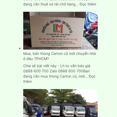
:
đang cần thuê xe tải chở hàng…
Đọc thêm
Cho
thuê
xe
tải
chở
hàng
giá
rẻ
tại
Mua, bán thùng Carton cũ mới chuyển nhà
Bình
ở đâu TPHCM?
Dương
Chia sẻ bài viết này - Lh tư vấn báo giá
0888 600 700 Zalo 0888 600 700Bạn
đang cần mua thùng Carton cũ, mới…
Đọc
:
thêm
Mua,
bán
thùng
Carton
cũ
mới