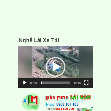
Nghề Lái Xe Tải
Trình
chơi
Video
00:00
09:16