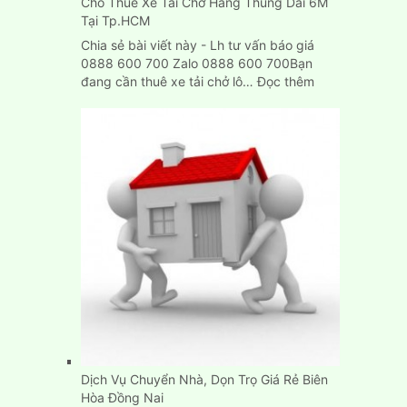
Cho Thuê Xe Tải Chở Hàng Thùng Dài 6M
Hòa
Tại Tp.HCM
Chia sẻ bài viết này - Lh tư vấn báo giá
0888 600 700 Zalo 0888 600 700Bạn
:
đang cần thuê xe tải chở lô…
Đọc thêm
Cho
Thuê
Xe
Tải
Chở
Hàng
Thùng
Dài
6M
Tại
Tp.HCM
Dịch Vụ Chuyển Nhà, Dọn Trọ Giá Rẻ Biên
Hòa Đồng Nai