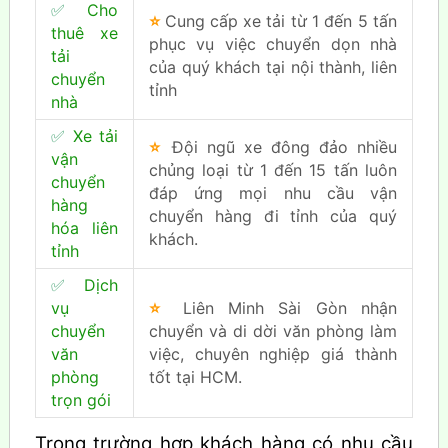
✅
Cho
⭐
Cung cấp xe tải từ 1 đến 5 tấn
thuê xe
phục vụ việc chuyển dọn nhà
tải
của quý khách tại nội thành, liên
chuyển
tỉnh
nhà
✅
Xe tải
⭐
Đội ngũ xe đông đảo nhiều
vận
chủng loại từ 1 đến 15 tấn luôn
chuyển
đáp ứng mọi nhu cầu vận
hàng
chuyển hàng đi tỉnh của quý
hóa liên
khách.
tỉnh
✅
Dịch
vụ
⭐
Liên Minh Sài Gòn nhận
chuyển
chuyển và di dời văn phòng làm
văn
việc, chuyên nghiệp giá thành
phòng
tốt tại HCM.
trọn gói
Trong trường hợp khách hàng có nhu cầu