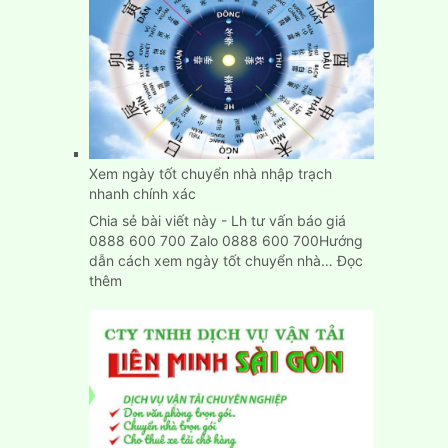
Nhà,
Dọn
Trọ
Trọn
Gói
Giá
Rẻ
Tại
Bình
Xem ngày tốt chuyển nhà nhập trạch
Dương
nhanh chính xác
Chia sẻ bài viết này - Lh tư vấn báo giá
0888 600 700 Zalo 0888 600 700Hướng
dẫn cách xem ngày tốt chuyển nhà…
Đọc
:
thêm
Xem
ngày
tốt
chuyển
nhà
nhập
trạch
nhanh