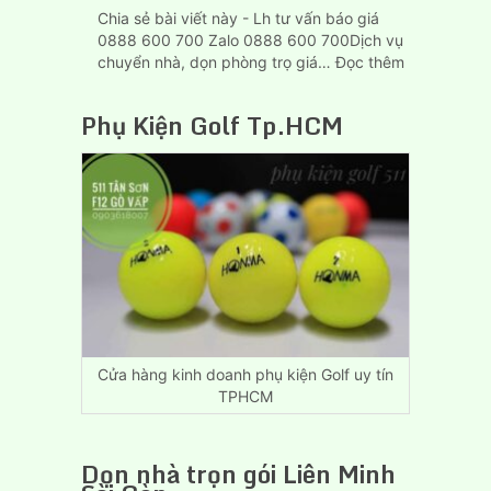
Chia sẻ bài viết này - Lh tư vấn báo giá
0888 600 700 Zalo 0888 600 700Dịch vụ
:
chuyển nhà, dọn phòng trọ giá…
Đọc thêm
Dịch
Vụ
Phụ Kiện Golf Tp.HCM
Chuyển
Nhà,
Dọn
Trọ
Giá
Rẻ
Biên
Hòa
Đồng
Nai
Cửa hàng kinh doanh phụ kiện Golf uy tín
TPHCM
Dọn nhà trọn gói Liên Minh