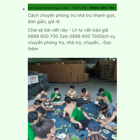
chính
xác
Cách chuyển phòng trọ nhà trọ nhanh gọn,
đơn giản, giá rẻ
Chia sẻ bài viết này - Lh tư vấn báo giá
0888 600 700 Zalo 0888 600 700Dịch vụ
chuyển phòng trọ, nhà trọ, chuyển…
Đọc
:
thêm
Cách
chuyển
phòng
trọ
nhà
trọ
nhanh
gọn,
đơn
giản,
giá
rẻ