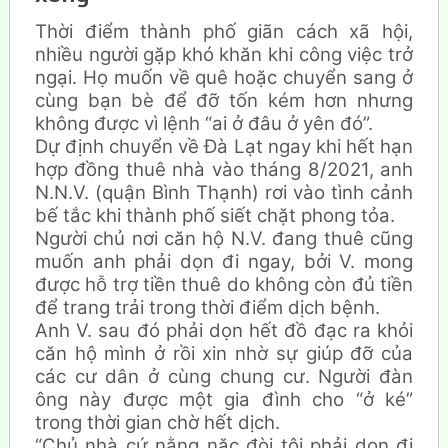
Thời điểm thành phố giãn cách xã hội,
nhiều người gặp khó khăn khi công việc trở
ngại. Họ muốn về quê hoặc chuyển sang ở
cùng bạn bè để đỡ tốn kém hơn nhưng
không được vì lệnh “ai ở đâu ở yên đó”.
Dự định chuyển về Đà Lạt ngay khi hết hạn
hợp đồng thuê nhà vào tháng 8/2021, anh
N.N.V. (quận Bình Thạnh) rơi vào tình cảnh
bế tắc khi thành phố siết chặt phong tỏa.
Người chủ nơi căn hộ N.V. đang thuê cũng
muốn anh phải dọn đi ngay, bởi V. mong
được hỗ trợ tiền thuê do không còn đủ tiền
để trang trải trong thời điểm dịch bệnh.
Anh V. sau đó phải dọn hết đồ đạc ra khỏi
căn hộ mình ở rồi xin nhờ sự giúp đỡ của
các cư dân ở cùng chung cư. Người đàn
ông này được một gia đình cho “ở ké”
trong thời gian chờ hết dịch.
“Chủ nhà cứ nằng nặc đòi tôi phải dọn đi