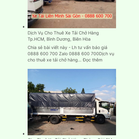
chuyển
nhà
ở
đâu
TPHCM?
Dịch Vụ Cho Thuê Xe Tải Chở Hàng
Tp.HCM, Bình Dương, Biên Hòa
Chia sẻ bài viết này - Lh tư vấn báo giá
0888 600 700 Zalo 0888 600 700Dịch vụ
:
cho thuê xe tải chở hàng…
Đọc thêm
Dịch
Vụ
Cho
Thuê
Xe
Tải
Chở
Hàng
Tp.HCM,
Bình
Dương,
Biên