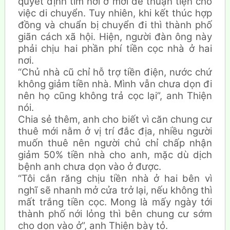
quyết định tìm nơi ở mới để thuận tiện cho
việc di chuyển. Tuy nhiên, khi kết thúc hợp
đồng và chuẩn bị chuyển đi thì thành phố
giãn cách xã hội. Hiện, người đàn ông này
phải chịu hai phần phí tiền cọc nhà ở hai
nơi.
“Chủ nhà cũ chỉ hỗ trợ tiền điện, nước chứ
không giảm tiền nhà. Mình vẫn chưa dọn đi
nên họ cũng không trả cọc lại”, anh Thiện
nói.
Chia sẻ thêm, anh cho biết vì căn chung cư
thuê mới nằm ở vị trí đắc địa, nhiều người
muốn thuê nên người chủ chỉ chấp nhận
giảm 50% tiền nhà cho anh, mặc dù dịch
bệnh anh chưa dọn vào ở được.
“Tôi cắn răng chịu tiền nhà ở hai bên vì
nghĩ sẽ nhanh mở cửa trở lại, nếu không thì
mất trắng tiền cọc. Mong là mấy ngày tới
thành phố nới lỏng thì bên chung cư sớm
cho dọn vào ở”, anh Thiện bày tỏ.