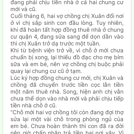
đang phải chịu tiền nhà ở cả hai chung cư
mới và cũ.
Cuối tháng 6, hai vợ chồng chị Xuân đổi nơi
ở vì chị sắp sinh con đầu lòng. Tuy nhiên,
khi đã hoàn tất hợp đồng thuê nhà ở chung
cư quận 4, đang sửa sang để dọn dần vào
thì chị Xuân trở dạ trước một tuần.
Khi từ bệnh viện trở về, vì chỗ ở mới chưa
chuẩn bị xong, lại thiếu đồ đạc cho mẹ bỉm
sữa và em bé, nên vợ chồng chị buộc phải
quay lại chung cư cũ ở tạm.
Lúc ký hợp đồng chung cư mới, chị Xuân và
chồng đã chuyển trước tiền cọc lẫn tiền
một năm thuê nhà. Song, hiện anh chị vẫn
chưa thể dọn vào nhà mới và phải chịu tiếp
tiền nhà chỗ ở cũ.
“Chỗ mới hai vợ chồng tôi còn đang đợi thợ
sửa lại một vài chỗ trong phòng ngủ của
em bé. Chưa hoàn thành thì con đã ra đời
nên giờ chấp nhận trả tiền hai nơi vậy. Vì