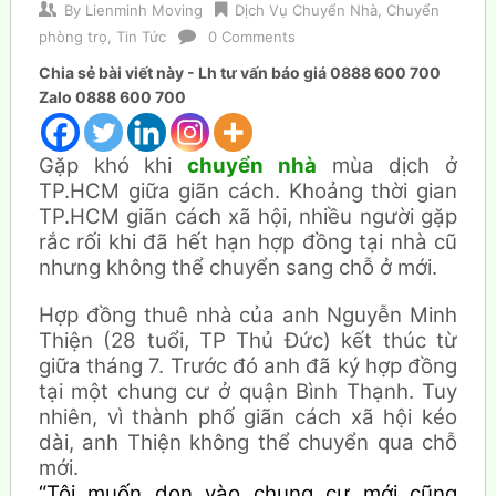
By
Lienminh Moving
Dịch Vụ Chuyển Nhà
,
Chuyển
phòng trọ
,
Tin Tức
0 Comments
Chia sẻ bài viết này - Lh tư vấn báo giá 0888 600 700
Zalo 0888 600 700
Gặp khó khi
chuyển nhà
mùa dịch ở
TP.HCM giữa giãn cách. Khoảng thời gian
TP.HCM giãn cách xã hội, nhiều người gặp
rắc rối khi đã hết hạn hợp đồng tại nhà cũ
nhưng không thể chuyển sang chỗ ở mới.
Hợp đồng thuê nhà của anh Nguyễn Minh
Thiện (28 tuổi, TP Thủ Đức) kết thúc từ
giữa tháng 7. Trước đó anh đã ký hợp đồng
tại một chung cư ở quận Bình Thạnh. Tuy
nhiên, vì thành phố giãn cách xã hội kéo
dài, anh Thiện không thể chuyển qua chỗ
mới.
“Tôi muốn dọn vào chung cư mới cũng