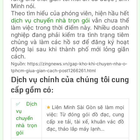
Minh nói.
Theo tìm hiểu của phóng viên, hiện hầu hết
dịch vụ chuyển nhà trọn gói
vẫn chưa thể
làm việc trong thời điểm này. Nhiều doanh
nghiệp đang phải kiểm tra tình trạng tiêm
chủng và làm các hồ sơ để đăng ký hoạt
động lại sau khi thành phố mới lỏng giãn
cách.
Nguồn: https://zingnews.vn/gap-kho-khi-chuyen-nha-o-
tphcm-giua-gian-cach-post1266261.html
Dịch vụ chính của chúng tôi cung
cấp gồm có:
✅
Dịch
⭐
Liên Minh Sài Gòn sẽ làm mọi
vụ
việc: Từ đóng gói đồ đạc, cung
chuyển
cấp xe tải, tài xế, khuân vác đồ
nhà trọn
đạc, tháo lắp máy lạnh…
gói