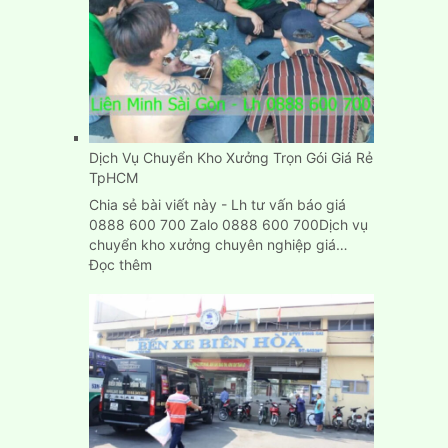
rẻ
Dịch Vụ Chuyển Kho Xưởng Trọn Gói Giá Rẻ
TpHCM
Chia sẻ bài viết này - Lh tư vấn báo giá
0888 600 700 Zalo 0888 600 700Dịch vụ
chuyển kho xưởng chuyên nghiệp giá…
:
Đọc thêm
Dịch
Vụ
Chuyển
Kho
Xưởng
Trọn
Gói
Giá
Rẻ