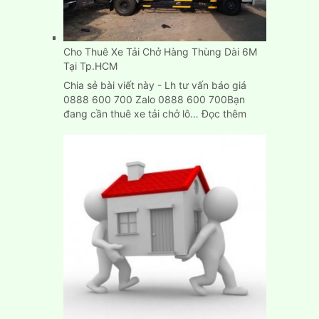
Bình
Dương,
Biên
Cho Thuê Xe Tải Chở Hàng Thùng Dài 6M
Hòa
Tại Tp.HCM
Chia sẻ bài viết này - Lh tư vấn báo giá
0888 600 700 Zalo 0888 600 700Bạn
:
đang cần thuê xe tải chở lô…
Đọc thêm
Cho
Thuê
Xe
Tải
Chở
Hàng
Thùng
Dài
6M
Tại
Tp.HCM