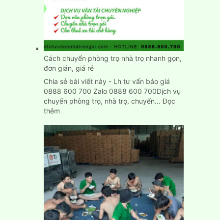
nhà
nhập
trạch
nhanh
chính
xác
Cách chuyển phòng trọ nhà trọ nhanh gọn,
đơn giản, giá rẻ
Chia sẻ bài viết này - Lh tư vấn báo giá
0888 600 700 Zalo 0888 600 700Dịch vụ
chuyển phòng trọ, nhà trọ, chuyển…
Đọc
:
thêm
Cách
chuyển
phòng
trọ
nhà
trọ
nhanh
gọn,
đơn
giản,
giá