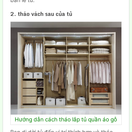
bản lề tủ.
2. tháo vách sau của tủ
Hướng dẫn cách tháo lắp tủ quần áo gỗ