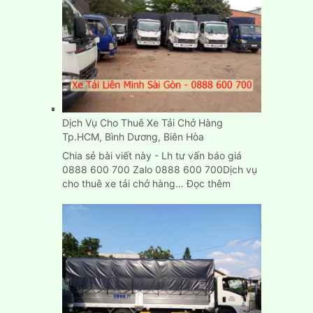
Carton
cũ
mới
chuyển
nhà
ở
đâu
TPHCM?
Dịch Vụ Cho Thuê Xe Tải Chở Hàng
Tp.HCM, Bình Dương, Biên Hòa
Chia sẻ bài viết này - Lh tư vấn báo giá
0888 600 700 Zalo 0888 600 700Dịch vụ
:
cho thuê xe tải chở hàng…
Đọc thêm
Dịch
Vụ
Cho
Thuê
Xe
Tải
Chở
Hàng
Tp.HCM,