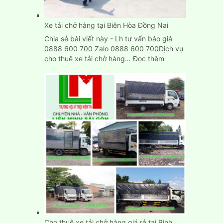
TpHCM
Xe tải chở hàng tại Biên Hòa Đồng Nai
Chia sẻ bài viết này - Lh tư vấn báo giá
0888 600 700 Zalo 0888 600 700Dịch vụ
:
cho thuê xe tải chở hàng…
Đọc thêm
Xe
tải
chở
hàng
tại
Biên
Hòa
Đồng
Nai
Cho thuê xe tải chở hàng giá rẻ tại Bình