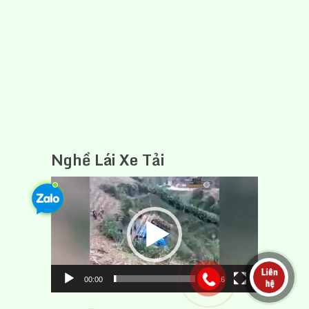
Nghề Lái Xe Tải
Trình
chơi
Video
00:00
09:16