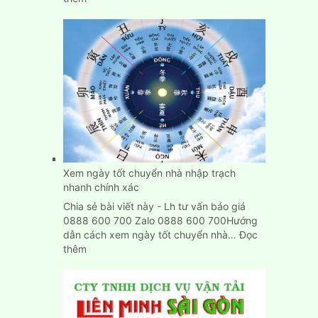
Dịch
Vụ
Chuyển
Nhà,
Dọn
Trọ
Trọn
Gói
Giá
Rẻ
Tại
Bình
Xem ngày tốt chuyển nhà nhập trạch
Dương
nhanh chính xác
Chia sẻ bài viết này - Lh tư vấn báo giá
0888 600 700 Zalo 0888 600 700Hướng
dẫn cách xem ngày tốt chuyển nhà…
Đọc
:
thêm
Xem
ngày
tốt
chuyển