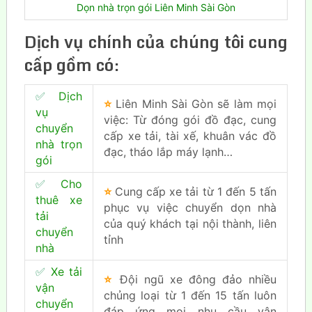
Dọn nhà trọn gói Liên Minh Sài Gòn
Dịch vụ chính của chúng tôi cung
cấp gồm có:
✅
Dịch
⭐
Liên Minh Sài Gòn sẽ làm mọi
vụ
việc: Từ đóng gói đồ đạc, cung
chuyển
cấp xe tải, tài xế, khuân vác đồ
nhà trọn
đạc, tháo lắp máy lạnh…
gói
✅
Cho
⭐
Cung cấp xe tải từ 1 đến 5 tấn
thuê xe
phục vụ việc chuyển dọn nhà
tải
của quý khách tại nội thành, liên
chuyển
tỉnh
nhà
✅
Xe tải
⭐
Đội ngũ xe đông đảo nhiều
vận
chủng loại từ 1 đến 15 tấn luôn
chuyển
đáp ứng mọi nhu cầu vận