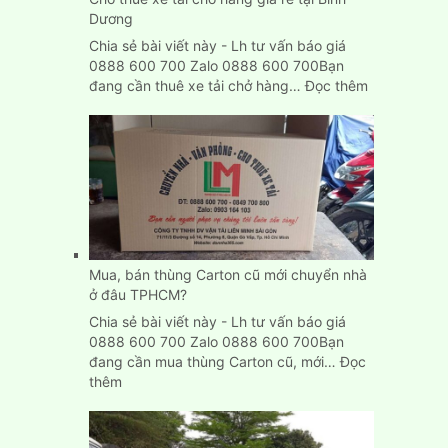
Dương
Chia sẻ bài viết này - Lh tư vấn báo giá
0888 600 700 Zalo 0888 600 700Bạn
:
đang cần thuê xe tải chở hàng…
Đọc thêm
Cho
thuê
xe
tải
chở
hàng
giá
rẻ
tại
Mua, bán thùng Carton cũ mới chuyển nhà
Bình
ở đâu TPHCM?
Dương
Chia sẻ bài viết này - Lh tư vấn báo giá
0888 600 700 Zalo 0888 600 700Bạn
đang cần mua thùng Carton cũ, mới…
Đọc
:
thêm
Mua,
bán
thùng