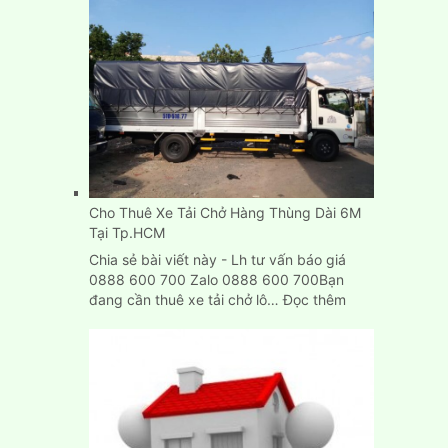
Cho
Thuê
Xe
Tải
Chở
Hàng
Tp.HCM,
Bình
Dương,
Biên
Cho Thuê Xe Tải Chở Hàng Thùng Dài 6M
Hòa
Tại Tp.HCM
Chia sẻ bài viết này - Lh tư vấn báo giá
0888 600 700 Zalo 0888 600 700Bạn
:
đang cần thuê xe tải chở lô…
Đọc thêm
Cho
Thuê
Xe
Tải
Chở
Hàng
Thùng