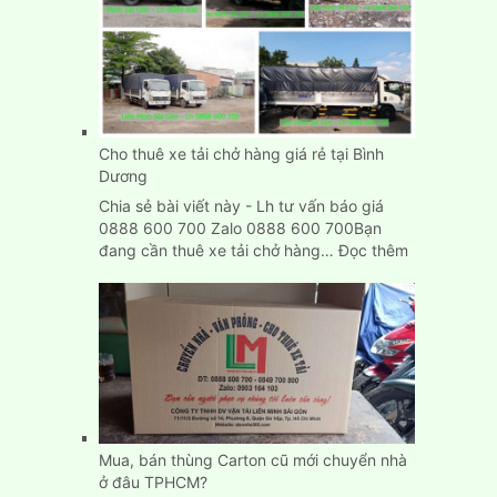
Cho thuê xe tải chở hàng giá rẻ tại Bình
Dương
Chia sẻ bài viết này - Lh tư vấn báo giá
0888 600 700 Zalo 0888 600 700Bạn
:
đang cần thuê xe tải chở hàng…
Đọc thêm
Cho
thuê
xe
tải
chở
hàng
giá
rẻ
tại
Mua, bán thùng Carton cũ mới chuyển nhà
Bình
ở đâu TPHCM?
Dương