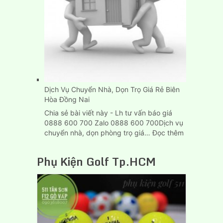
Dài
6M
Tại
Tp.HCM
Dịch Vụ Chuyển Nhà, Dọn Trọ Giá Rẻ Biên
Hòa Đồng Nai
Chia sẻ bài viết này - Lh tư vấn báo giá
0888 600 700 Zalo 0888 600 700Dịch vụ
:
chuyển nhà, dọn phòng trọ giá…
Đọc thêm
Dịch
Vụ
Phụ Kiện Golf Tp.HCM
Chuyển
Nhà,
Dọn
Trọ
Giá
Rẻ
Biên