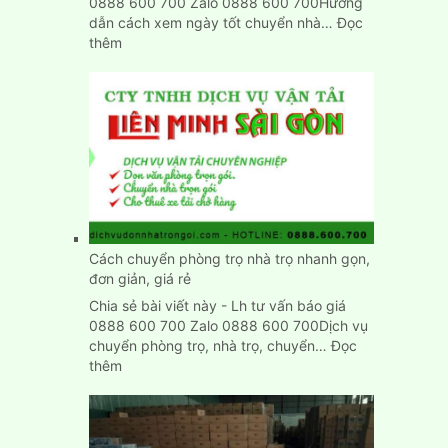
0888 600 700 Zalo 0888 600 700Hướng
dẫn cách xem ngày tốt chuyển nhà…
Đọc
:
thêm
Xem
ngày
tốt
chuyển
nhà
nhập
trạch
nhanh
chính
xác
Cách chuyển phòng trọ nhà trọ nhanh gọn,
đơn giản, giá rẻ
Chia sẻ bài viết này - Lh tư vấn báo giá
0888 600 700 Zalo 0888 600 700Dịch vụ
chuyển phòng trọ, nhà trọ, chuyển…
Đọc
:
thêm
Cách
chuyển
phòng
trọ