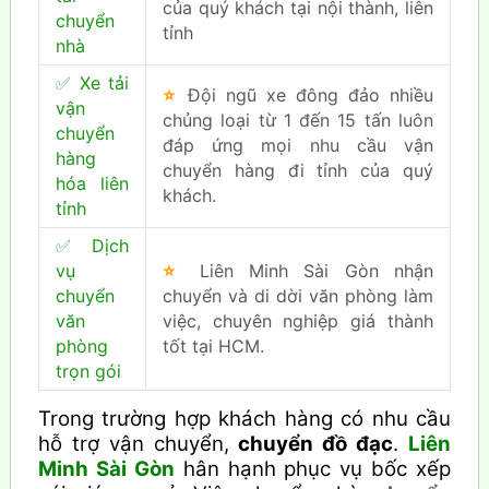
của quý khách tại nội thành, liên
chuyển
tỉnh
nhà
✅
Xe tải
⭐
Đội ngũ xe đông đảo nhiều
vận
chủng loại từ 1 đến 15 tấn luôn
chuyển
đáp ứng mọi nhu cầu vận
hàng
chuyển hàng đi tỉnh của quý
hóa liên
khách.
tỉnh
✅
Dịch
vụ
⭐
Liên Minh Sài Gòn nhận
chuyển
chuyển và di dời văn phòng làm
văn
việc, chuyên nghiệp giá thành
phòng
tốt tại HCM.
trọn gói
Trong trường hợp khách hàng có nhu cầu
hỗ trợ vận chuyển,
chuyển đồ đạc
.
Liên
Minh Sài Gòn
hân hạnh phục vụ bốc xếp