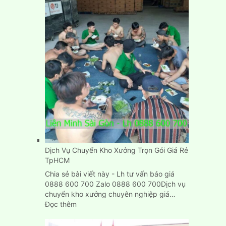
nhà
trọ
nhanh
gọn,
đơn
giản,
giá
rẻ
Dịch Vụ Chuyển Kho Xưởng Trọn Gói Giá Rẻ
TpHCM
Chia sẻ bài viết này - Lh tư vấn báo giá
0888 600 700 Zalo 0888 600 700Dịch vụ
chuyển kho xưởng chuyên nghiệp giá…
:
Đọc thêm
Dịch
Vụ