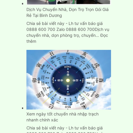
Dịch Vụ Chuyển Nhà, Dọn Trọ Trọn Gói Giá
Rẻ Tại Bình Dương
Chia sẻ bài viết này - Lh tư vấn báo giá
0888 600 700 Zalo 0888 600 700Dịch vụ
chuyển nhà, dọn phòng trọ, chuyển…
Đọc
:
thêm
Dịch
Vụ
Chuyển
Nhà,
Dọn
Trọ
Trọn
Gói
Giá
Rẻ
Tại
Bình
Xem ngày tốt chuyển nhà nhập trạch
Dương
nhanh chính xác
Chia sẻ bài viết này - Lh tư vấn báo giá