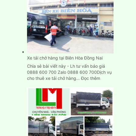
Chuyển
Kho
Xưởng
Trọn
Gói
Giá
Rẻ
TpHCM
Xe tải chở hàng tại Biên Hòa Đồng Nai
Chia sẻ bài viết này - Lh tư vấn báo giá
0888 600 700 Zalo 0888 600 700Dịch vụ
:
cho thuê xe tải chở hàng…
Đọc thêm
Xe
tải
chở
hàng
tại
Biên
Hòa
Đồng
Nai