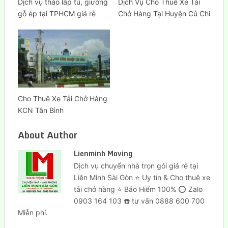
Dịch vụ tháo lắp tủ, giường
Dịch Vụ Cho Thuê Xe Tải
gỗ ép tại TPHCM giá rẻ
Chở Hàng Tại Huyện Củ Chi
Cho Thuê Xe Tải Chở Hàng
KCN Tân Bình
About Author
Lienminh Moving
Dịch vụ chuyển nhà trọn gói giá rẻ tại
Liên Minh Sài Gòn ⭐ Uy tín & Cho thuê xe
tải chở hàng ⭐ Bảo Hiểm 100% ⭕ Zalo
0903 164 103 ☎️ tư vấn 0888 600 700
Miễn phí.