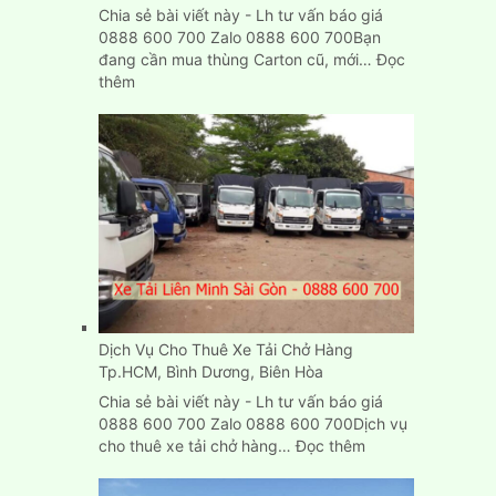
Chia sẻ bài viết này - Lh tư vấn báo giá
0888 600 700 Zalo 0888 600 700Bạn
đang cần mua thùng Carton cũ, mới…
Đọc
:
thêm
Mua,
bán
thùng
Carton
cũ
mới
chuyển
nhà
ở
đâu
TPHCM?
Dịch Vụ Cho Thuê Xe Tải Chở Hàng
Tp.HCM, Bình Dương, Biên Hòa
Chia sẻ bài viết này - Lh tư vấn báo giá
0888 600 700 Zalo 0888 600 700Dịch vụ
:
cho thuê xe tải chở hàng…
Đọc thêm
Dịch
Vụ