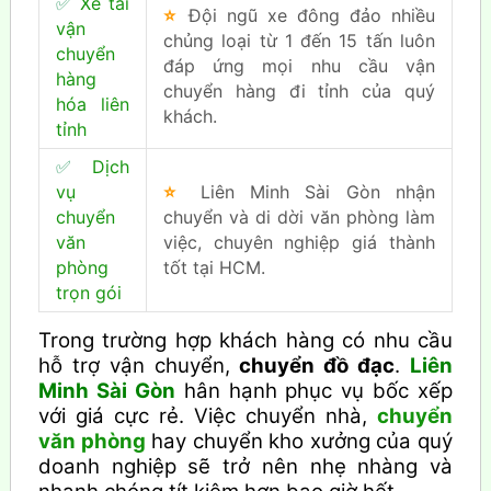
✅
Xe tải
⭐
Đội ngũ xe đông đảo nhiều
vận
chủng loại từ 1 đến 15 tấn luôn
chuyển
đáp ứng mọi nhu cầu vận
hàng
chuyển hàng đi tỉnh của quý
hóa liên
khách.
tỉnh
✅
Dịch
vụ
⭐
Liên Minh Sài Gòn nhận
chuyển
chuyển và di dời văn phòng làm
văn
việc, chuyên nghiệp giá thành
phòng
tốt tại HCM.
trọn gói
Trong trường hợp khách hàng có nhu cầu
hỗ trợ vận chuyển,
chuyển đồ đạc
.
Liên
Minh Sài Gòn
hân hạnh phục vụ bốc xếp
với giá cực rẻ. Việc chuyển nhà,
chuyển
văn phòng
hay chuyển kho xưởng của quý
doanh nghiệp sẽ trở nên nhẹ nhàng và