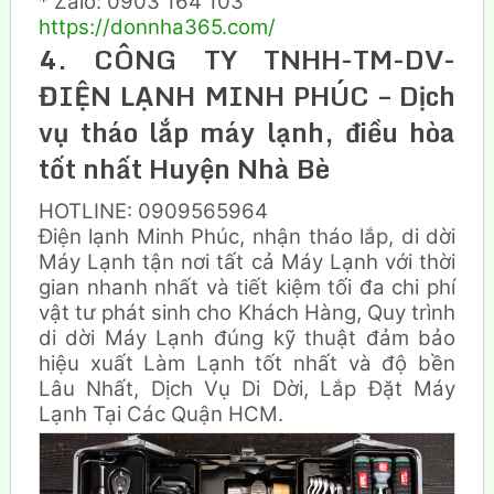
* Zalo: 0903 164 103
https://donnha365.com/
4. CÔNG TY TNHH-TM-DV-
ĐIỆN LẠNH MINH PHÚC – Dịch
vụ tháo lắp máy lạnh, điều hòa
tốt nhất Huyện Nhà Bè
HOTLINE: 0909565964
Điện lạnh Minh Phúc, nhận tháo lắp, di dời
Máy Lạnh tận nơi tất cả Máy Lạnh với thời
gian nhanh nhất và tiết kiệm tối đa chi phí
vật tư phát sinh cho Khách Hàng, Quy trình
di dời Máy Lạnh đúng kỹ thuật đảm bảo
hiệu xuất Làm Lạnh tốt nhất và độ bền
Lâu Nhất, Dịch Vụ Di Dời, Lắp Đặt Máy
Lạnh Tại Các Quận HCM.