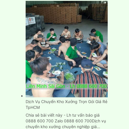
chuyển
phòng
trọ
nhà
trọ
nhanh
gọn,
đơn
giản,
giá
rẻ
Dịch Vụ Chuyển Kho Xưởng Trọn Gói Giá Rẻ
TpHCM
Chia sẻ bài viết này - Lh tư vấn báo giá
0888 600 700 Zalo 0888 600 700Dịch vụ
chuyển kho xưởng chuyên nghiệp giá…