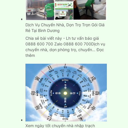
Dịch Vụ Chuyển Nhà, Dọn Trọ Trọn Gói Giá
Rẻ Tại Bình Dương
Chia sẻ bài viết này - Lh tư vấn báo giá
0888 600 700 Zalo 0888 600 700Dịch vụ
chuyển nhà, dọn phòng trọ, chuyển…
Đọc
:
thêm
Dịch
Vụ
Chuyển
Nhà,
Dọn
Trọ
Trọn
Gói
Giá
Rẻ
Tại
Bình
Xem ngày tốt chuyển nhà nhập trạch