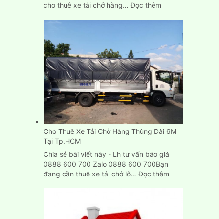
:
cho thuê xe tải chở hàng…
Đọc thêm
Dịch
Vụ
Cho
Thuê
Xe
Tải
Chở
Hàng
Tp.HCM,
Bình
Dương,
Biên
Cho Thuê Xe Tải Chở Hàng Thùng Dài 6M
Hòa
Tại Tp.HCM
Chia sẻ bài viết này - Lh tư vấn báo giá
0888 600 700 Zalo 0888 600 700Bạn
:
đang cần thuê xe tải chở lô…
Đọc thêm
Cho
Thuê
Xe
Tải