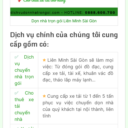
Dọn nhà trọn gói Liên Minh Sài Gòn
Dịch vụ chính của chúng tôi cung
cấp gồm có:
✅
Dịch
⭐
Liên Minh Sài Gòn sẽ làm mọi
vụ
việc: Từ đóng gói đồ đạc, cung
chuyển
cấp xe tải, tài xế, khuân vác đồ
nhà trọn
đạc, tháo lắp máy lạnh…
gói
✅
Cho
⭐
Cung cấp xe tải từ 1 đến 5 tấn
thuê xe
phục vụ việc chuyển dọn nhà
tải
của quý khách tại nội thành, liên
chuyển
tỉnh
nhà