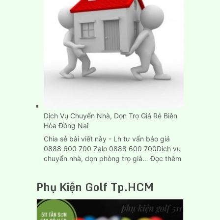
Chở
Hàng
Thùng
Dài
6M
Tại
Tp.HCM
Dịch Vụ Chuyển Nhà, Dọn Trọ Giá Rẻ Biên
Hòa Đồng Nai
Chia sẻ bài viết này - Lh tư vấn báo giá
0888 600 700 Zalo 0888 600 700Dịch vụ
:
chuyển nhà, dọn phòng trọ giá…
Đọc thêm
Dịch
Vụ
Phụ Kiện Golf Tp.HCM
Chuyển
Nhà,
Dọn
Trọ