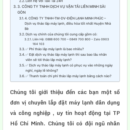
Liên Hệ Với Taxi Tải 24H
3. CÔNG TY TNHH DỊCH VỤ VẬN TẢI LIÊN MINH SÀI
GÒN
4. CÔNG TY TNHH-TM-DV-ĐIỆN LẠNH MINH PHÚC –
Dịch vụ tháo lắp máy lạnh, điều hòa tốt nhất Huyện Nhà
Bè
Dịch vụ chính của chúng tôi cung cấp gồm có:
Liên Hệ: 0888 600 700 – 0849 700 800 – Zalo 0903
164 103
✅ Phí tháo lắp máy lạnh là bao nhiêu?
✅ Đặt dịch vụ tháo lắp máy lạnh thì sau bao lâu nhân
viên sẽ tới tháo lắp máy lạnh?
✅ Dịch vụ tháo lắp máy lạnh có phục vụ vào những ngày
nghỉ, ngày lễ không?
✅ Thanh toán chi phí tháo lắp máy lạnh bằng cách nào?
Chúng tôi giới thiệu đến các bạn một số
đơn vị chuyên lắp đặt máy lạnh dân dụng
và công nghiệp , uy tín hoạt động tại TP
Hồ Chí Minh. Chúng tôi có đội ngũ nhân