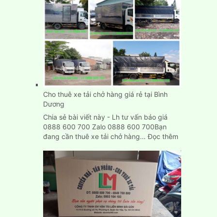
Hòa
Đồng
Nai
Cho thuê xe tải chở hàng giá rẻ tại Bình
Dương
Chia sẻ bài viết này - Lh tư vấn báo giá
0888 600 700 Zalo 0888 600 700Bạn
:
đang cần thuê xe tải chở hàng…
Đọc thêm
Cho
thuê
xe
tải
chở
hàng
giá
rẻ