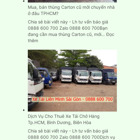
tại
Mua, bán thùng Carton cũ mới chuyển nhà
Bình
ở đâu TPHCM?
Dương
Chia sẻ bài viết này - Lh tư vấn báo giá
0888 600 700 Zalo 0888 600 700Bạn
đang cần mua thùng Carton cũ, mới…
Đọc
:
thêm
Mua,
bán
thùng
Carton
cũ
mới
chuyển
nhà
ở
đâu
TPHCM?
Dịch Vụ Cho Thuê Xe Tải Chở Hàng
Tp.HCM, Bình Dương, Biên Hòa
Chia sẻ bài viết này - Lh tư vấn báo giá
0888 600 700 Zalo 0888 600 700Dịch vụ