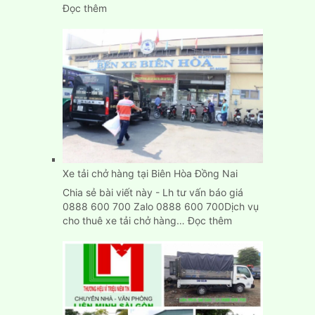
:
Đọc thêm
Dịch
Vụ
Chuyển
Kho
Xưởng
Trọn
Gói
Giá
Rẻ
TpHCM
Xe tải chở hàng tại Biên Hòa Đồng Nai
Chia sẻ bài viết này - Lh tư vấn báo giá
0888 600 700 Zalo 0888 600 700Dịch vụ
:
cho thuê xe tải chở hàng…
Đọc thêm
Xe
tải
chở
hàng
tại
Biên