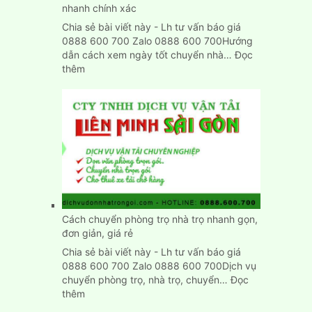
Dương
nhanh chính xác
Chia sẻ bài viết này - Lh tư vấn báo giá
0888 600 700 Zalo 0888 600 700Hướng
dẫn cách xem ngày tốt chuyển nhà…
Đọc
:
thêm
Xem
ngày
tốt
chuyển
nhà
nhập
trạch
nhanh
chính
xác
Cách chuyển phòng trọ nhà trọ nhanh gọn,
đơn giản, giá rẻ
Chia sẻ bài viết này - Lh tư vấn báo giá
0888 600 700 Zalo 0888 600 700Dịch vụ
chuyển phòng trọ, nhà trọ, chuyển…
Đọc
:
thêm
Cách