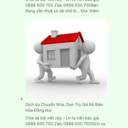
0888 600 700 Zalo 0888 600 700Bạn
:
đang cần thuê xe tải chở lô…
Đọc thêm
Cho
Thuê
Xe
Tải
Chở
Hàng
Thùng
Dài
6M
Tại
Tp.HCM
Dịch Vụ Chuyển Nhà, Dọn Trọ Giá Rẻ Biên
Hòa Đồng Nai
Chia sẻ bài viết này - Lh tư vấn báo giá
0888 600 700 Zalo 0888 600 700Dịch vụ