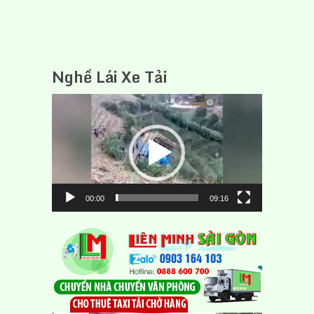
Nghề Lái Xe Tải
Trình
chơi
Video
00:00
09:16