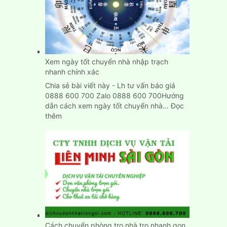
Trọn
Gói
Giá
Rẻ
Tại
Bình
Xem ngày tốt chuyển nhà nhập trạch
Dương
nhanh chính xác
Chia sẻ bài viết này - Lh tư vấn báo giá
0888 600 700 Zalo 0888 600 700Hướng
dẫn cách xem ngày tốt chuyển nhà…
Đọc
:
thêm
Xem
ngày
tốt
chuyển
nhà
nhập
trạch
nhanh
chính
xác
Cách chuyển phòng trọ nhà trọ nhanh gọn,