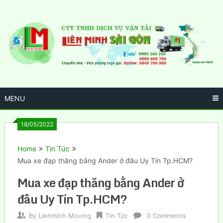
Skip
to
content
MENU
18/05/2022
Home
Tin Tức
Mua xe đạp thăng bằng Ander ở đâu Uy Tín Tp.HCM?
Mua xe đạp thăng bằng Ander ở
đâu Uy Tín Tp.HCM?
By
Lienminh Moving
Tin Tức
0 Comments