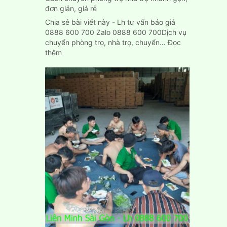
đơn giản, giá rẻ
Chia sẻ bài viết này - Lh tư vấn báo giá
0888 600 700 Zalo 0888 600 700Dịch vụ
chuyển phòng trọ, nhà trọ, chuyển…
Đọc
:
thêm
Cách
chuyển
phòng
trọ
nhà
trọ
nhanh
gọn,
đơn
giản,
giá
rẻ