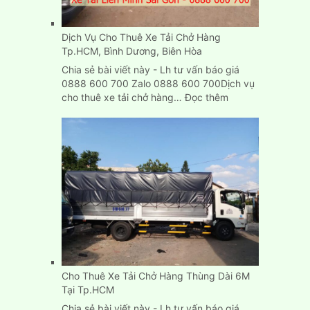
đâu
TPHCM?
Dịch Vụ Cho Thuê Xe Tải Chở Hàng
Tp.HCM, Bình Dương, Biên Hòa
Chia sẻ bài viết này - Lh tư vấn báo giá
0888 600 700 Zalo 0888 600 700Dịch vụ
:
cho thuê xe tải chở hàng…
Đọc thêm
Dịch
Vụ
Cho
Thuê
Xe
Tải
Chở
Hàng
Tp.HCM,
Bình
Dương,
Biên
Cho Thuê Xe Tải Chở Hàng Thùng Dài 6M
Hòa
Tại Tp.HCM
Chia sẻ bài viết này - Lh tư vấn báo giá