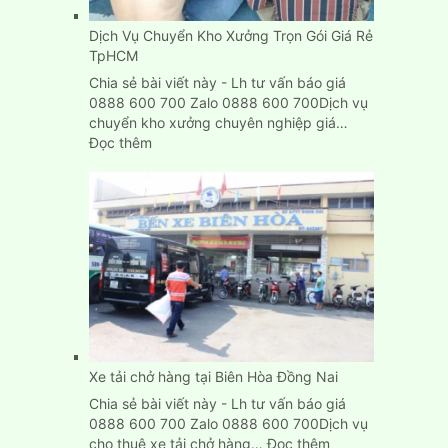
Dịch Vụ Chuyển Kho Xưởng Trọn Gói Giá Rẻ
TpHCM
Chia sẻ bài viết này - Lh tư vấn báo giá
0888 600 700 Zalo 0888 600 700Dịch vụ
chuyển kho xưởng chuyên nghiệp giá…
:
Đọc thêm
Dịch
Vụ
Chuyển
Kho
Xưởng
Trọn
Gói
Giá
Rẻ
TpHCM
Xe tải chở hàng tại Biên Hòa Đồng Nai
Chia sẻ bài viết này - Lh tư vấn báo giá
0888 600 700 Zalo 0888 600 700Dịch vụ
:
cho thuê xe tải chở hàng…
Đọc thêm