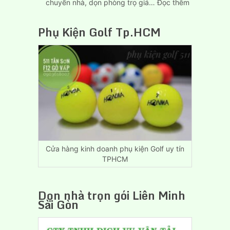
:
chuyển nhà, dọn phòng trọ giá…
Đọc thêm
Dịch
Vụ
Phụ Kiện Golf Tp.HCM
Chuyển
Nhà,
Dọn
Trọ
Giá
Rẻ
Biên
Hòa
Đồng
Nai
Cửa hàng kinh doanh phụ kiện Golf uy tín
TPHCM
Dọn nhà trọn gói Liên Minh
Sài Gòn