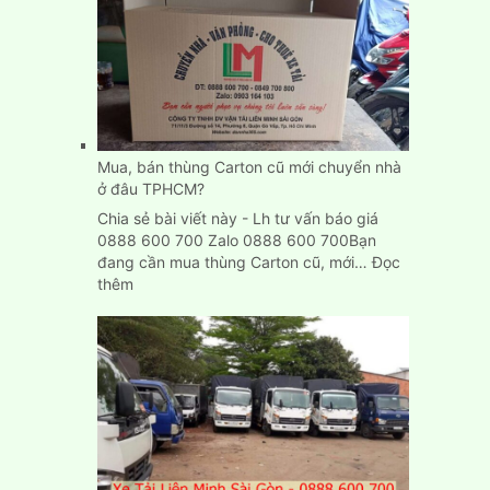
thuê
xe
tải
chở
hàng
giá
rẻ
tại
Mua, bán thùng Carton cũ mới chuyển nhà
Bình
ở đâu TPHCM?
Dương
Chia sẻ bài viết này - Lh tư vấn báo giá
0888 600 700 Zalo 0888 600 700Bạn
đang cần mua thùng Carton cũ, mới…
Đọc
:
thêm
Mua,
bán
thùng
Carton
cũ
mới
chuyển
nhà
ở