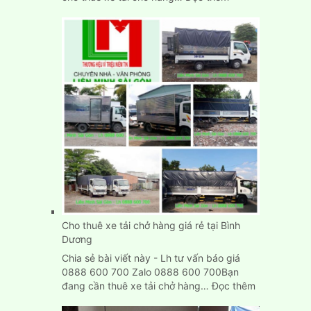
Xe
tải
chở
hàng
tại
Biên
Hòa
Đồng
Nai
Cho thuê xe tải chở hàng giá rẻ tại Bình
Dương
Chia sẻ bài viết này - Lh tư vấn báo giá
0888 600 700 Zalo 0888 600 700Bạn
:
đang cần thuê xe tải chở hàng…
Đọc thêm
Cho