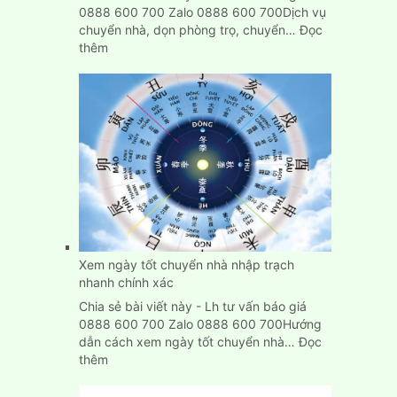
0888 600 700 Zalo 0888 600 700Dịch vụ
chuyển nhà, dọn phòng trọ, chuyển…
Đọc
:
thêm
Dịch
Vụ
Chuyển
Nhà,
Dọn
Trọ
Trọn
Gói
Giá
Rẻ
Tại
Bình
Xem ngày tốt chuyển nhà nhập trạch
Dương
nhanh chính xác
Chia sẻ bài viết này - Lh tư vấn báo giá
0888 600 700 Zalo 0888 600 700Hướng
dẫn cách xem ngày tốt chuyển nhà…
Đọc
:
thêm
Xem
ngày