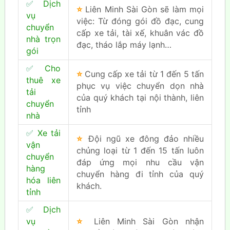
✅
Dịch
⭐
Liên Minh Sài Gòn sẽ làm mọi
vụ
việc: Từ đóng gói đồ đạc, cung
chuyển
cấp xe tải, tài xế, khuân vác đồ
nhà trọn
đạc, tháo lắp máy lạnh…
gói
✅
Cho
⭐
Cung cấp xe tải từ 1 đến 5 tấn
thuê xe
phục vụ việc chuyển dọn nhà
tải
của quý khách tại nội thành, liên
chuyển
tỉnh
nhà
✅
Xe tải
⭐
Đội ngũ xe đông đảo nhiều
vận
chủng loại từ 1 đến 15 tấn luôn
chuyển
đáp ứng mọi nhu cầu vận
hàng
chuyển hàng đi tỉnh của quý
hóa liên
khách.
tỉnh
✅
Dịch
vụ
⭐
Liên Minh Sài Gòn nhận