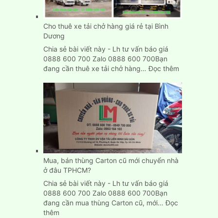
Cho thuê xe tải chở hàng giá rẻ tại Bình
Dương
Chia sẻ bài viết này - Lh tư vấn báo giá
0888 600 700 Zalo 0888 600 700Bạn
:
đang cần thuê xe tải chở hàng…
Đọc thêm
Cho
thuê
xe
tải
chở
hàng
giá
rẻ
tại
Mua, bán thùng Carton cũ mới chuyển nhà
Bình
ở đâu TPHCM?
Dương
Chia sẻ bài viết này - Lh tư vấn báo giá
0888 600 700 Zalo 0888 600 700Bạn
đang cần mua thùng Carton cũ, mới…
Đọc
:
thêm