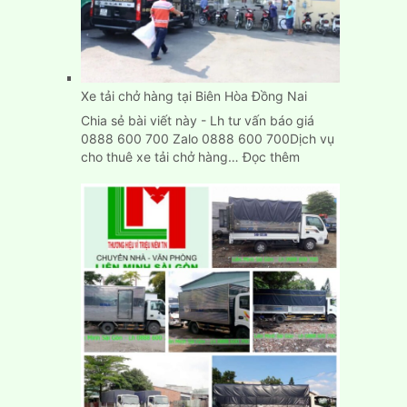
Gói
Giá
Rẻ
TpHCM
Xe tải chở hàng tại Biên Hòa Đồng Nai
Chia sẻ bài viết này - Lh tư vấn báo giá
0888 600 700 Zalo 0888 600 700Dịch vụ
:
cho thuê xe tải chở hàng…
Đọc thêm
Xe
tải
chở
hàng
tại
Biên
Hòa
Đồng
Nai