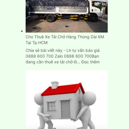
Chở
Hàng
Tp.HCM,
Bình
Dương,
Biên
Cho Thuê Xe Tải Chở Hàng Thùng Dài 6M
Hòa
Tại Tp.HCM
Chia sẻ bài viết này - Lh tư vấn báo giá
0888 600 700 Zalo 0888 600 700Bạn
:
đang cần thuê xe tải chở lô…
Đọc thêm
Cho
Thuê
Xe
Tải
Chở
Hàng
Thùng
Dài
6M
Tại
Tp.HCM