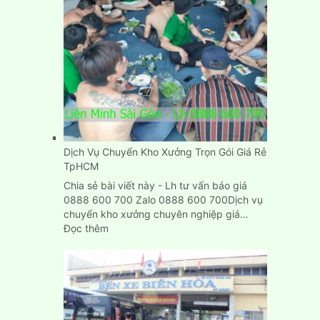
đơn
giản,
giá
rẻ
Dịch Vụ Chuyển Kho Xưởng Trọn Gói Giá Rẻ
TpHCM
Chia sẻ bài viết này - Lh tư vấn báo giá
0888 600 700 Zalo 0888 600 700Dịch vụ
chuyển kho xưởng chuyên nghiệp giá…
:
Đọc thêm
Dịch
Vụ
Chuyển
Kho
Xưởng
Trọn