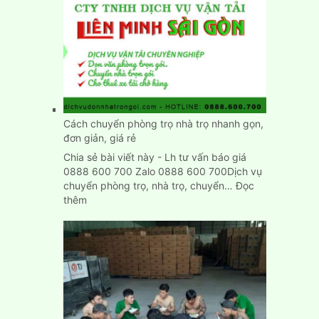
tốt
chuyển
nhà
nhập
trạch
nhanh
chính
xác
Cách chuyển phòng trọ nhà trọ nhanh gọn,
đơn giản, giá rẻ
Chia sẻ bài viết này - Lh tư vấn báo giá
0888 600 700 Zalo 0888 600 700Dịch vụ
chuyển phòng trọ, nhà trọ, chuyển…
Đọc
:
thêm
Cách
chuyển
phòng
trọ
nhà
trọ
nhanh
gọn,