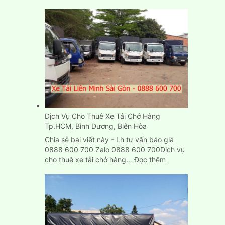
Mua,
bán
thùng
Carton
cũ
mới
chuyển
nhà
ở
đâu
TPHCM?
Dịch Vụ Cho Thuê Xe Tải Chở Hàng
Tp.HCM, Bình Dương, Biên Hòa
Chia sẻ bài viết này - Lh tư vấn báo giá
0888 600 700 Zalo 0888 600 700Dịch vụ
:
cho thuê xe tải chở hàng…
Đọc thêm
Dịch
Vụ
Cho
Thuê
Xe
Tải