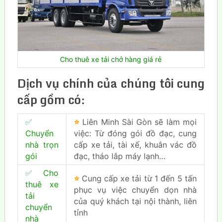
Cho thuê xe tải chở hàng giá rẻ
Dịch vụ chính của chúng tôi cung
cấp gồm có:
✅
⭐
Liên Minh Sài Gòn sẽ làm mọi
Chuyển
việc: Từ đóng gói đồ đạc, cung
nhà trọn
cấp xe tải, tài xế, khuân vác đồ
gói
đạc, tháo lắp máy lạnh…
✅
Cho
⭐
Cung cấp xe tải từ 1 đến 5 tấn
thuê xe
phục vụ việc chuyển dọn nhà
tải
của quý khách tại nội thành, liên
chuyển
tỉnh
nhà