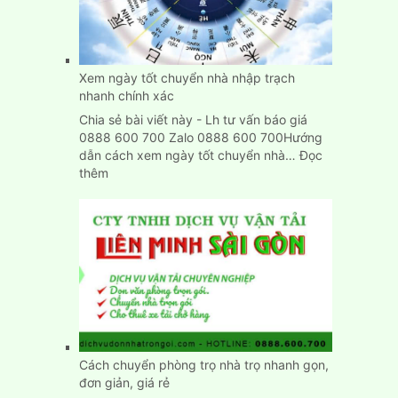
Gói
Giá
Rẻ
Tại
Bình
Xem ngày tốt chuyển nhà nhập trạch
Dương
nhanh chính xác
Chia sẻ bài viết này - Lh tư vấn báo giá
0888 600 700 Zalo 0888 600 700Hướng
dẫn cách xem ngày tốt chuyển nhà…
Đọc
:
thêm
Xem
ngày
tốt
chuyển
nhà
nhập
trạch
nhanh
chính
xác
Cách chuyển phòng trọ nhà trọ nhanh gọn,
đơn giản, giá rẻ