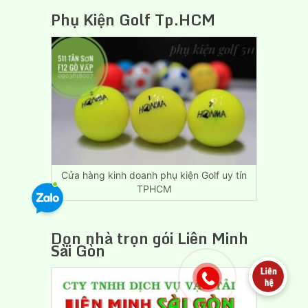
Vụ
Phụ Kiện Golf Tp.HCM
Chuyển
Nhà,
Dọn
Trọ
Giá
Rẻ
Biên
Hòa
Đồng
Nai
Cửa hàng kinh doanh phụ kiện Golf uy tín
TPHCM
Dọn nhà trọn gói Liên Minh
Sài Gòn