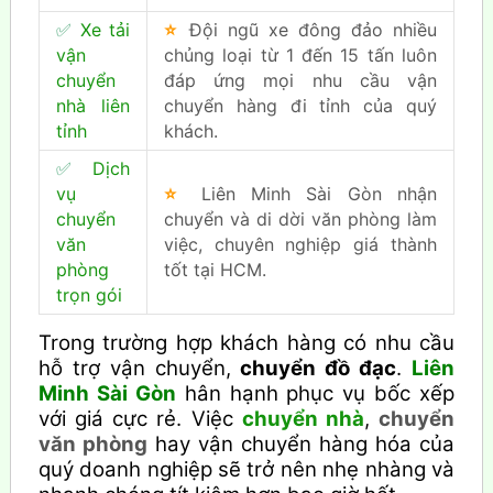
✅
Xe tải
⭐
Đội ngũ xe đông đảo nhiều
vận
chủng loại từ 1 đến 15 tấn luôn
chuyển
đáp ứng mọi nhu cầu vận
nhà liên
chuyển hàng đi tỉnh của quý
tỉnh
khách.
✅
Dịch
vụ
⭐
Liên Minh Sài Gòn nhận
chuyển
chuyển và di dời văn phòng làm
văn
việc, chuyên nghiệp giá thành
phòng
tốt tại HCM.
trọn gói
Trong trường hợp khách hàng có nhu cầu
hỗ trợ vận chuyển,
chuyển đồ đạc
.
Liên
Minh Sài Gòn
hân hạnh phục vụ bốc xếp
với giá cực rẻ. Việc
chuyển nhà
,
chuyển
văn phòng
hay vận chuyển hàng hóa của
quý doanh nghiệp sẽ trở nên nhẹ nhàng và