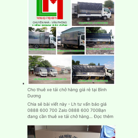
tải
chở
hàng
tại
Biên
Hòa
Đồng
Nai
Cho thuê xe tải chở hàng giá rẻ tại Bình
Dương
Chia sẻ bài viết này - Lh tư vấn báo giá
0888 600 700 Zalo 0888 600 700Bạn
:
đang cần thuê xe tải chở hàng…
Đọc thêm
Cho
thuê
xe