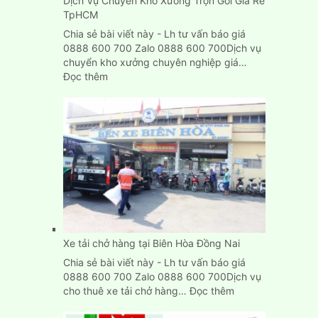
Dịch Vụ Chuyển Kho Xưởng Trọn Gói Giá Rẻ
TpHCM
Chia sẻ bài viết này - Lh tư vấn báo giá
0888 600 700 Zalo 0888 600 700Dịch vụ
chuyển kho xưởng chuyên nghiệp giá…
:
Đọc thêm
Dịch
Vụ
Chuyển
Kho
Xưởng
Trọn
Gói
Giá
Rẻ
TpHCM
Xe tải chở hàng tại Biên Hòa Đồng Nai
Chia sẻ bài viết này - Lh tư vấn báo giá
0888 600 700 Zalo 0888 600 700Dịch vụ
:
cho thuê xe tải chở hàng…
Đọc thêm
Xe