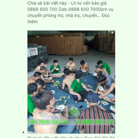
Chia sẻ bài viết này - Lh tư vấn báo giá
0888 600 700 Zalo 0888 600 700Dịch vụ
chuyển phòng trọ, nhà trọ, chuyển…
Đọc
:
thêm
Cách
chuyển
phòng
trọ
nhà
trọ
nhanh
gọn,
đơn
giản,
giá
rẻ