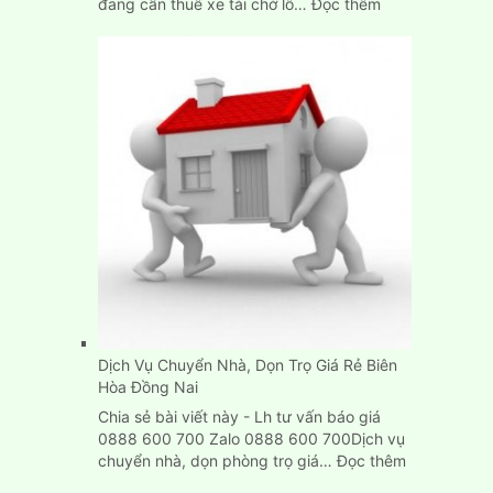
:
đang cần thuê xe tải chở lô…
Đọc thêm
Cho
Thuê
Xe
Tải
Chở
Hàng
Thùng
Dài
6M
Tại
Tp.HCM
Dịch Vụ Chuyển Nhà, Dọn Trọ Giá Rẻ Biên
Hòa Đồng Nai
Chia sẻ bài viết này - Lh tư vấn báo giá
0888 600 700 Zalo 0888 600 700Dịch vụ
:
chuyển nhà, dọn phòng trọ giá…
Đọc thêm
Dịch