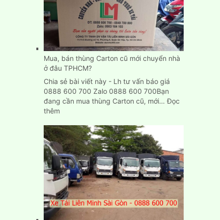
tải
chở
hàng
giá
rẻ
tại
Mua, bán thùng Carton cũ mới chuyển nhà
Bình
ở đâu TPHCM?
Dương
Chia sẻ bài viết này - Lh tư vấn báo giá
0888 600 700 Zalo 0888 600 700Bạn
đang cần mua thùng Carton cũ, mới…
Đọc
:
thêm
Mua,
bán
thùng
Carton
cũ
mới
chuyển
nhà
ở
đâu
TPHCM?