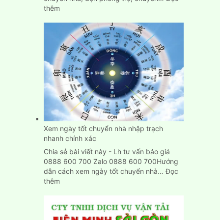
:
thêm
Dịch
Vụ
Chuyển
Nhà,
Dọn
Trọ
Trọn
Gói
Giá
Rẻ
Tại
Bình
Xem ngày tốt chuyển nhà nhập trạch
Dương
nhanh chính xác
Chia sẻ bài viết này - Lh tư vấn báo giá
0888 600 700 Zalo 0888 600 700Hướng
dẫn cách xem ngày tốt chuyển nhà…
Đọc
:
thêm
Xem
ngày
tốt
chuyển