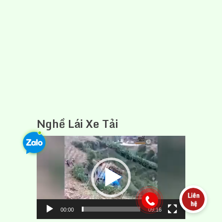
Nghề Lái Xe Tải
Trình
chơi
Video
00:00
09:16