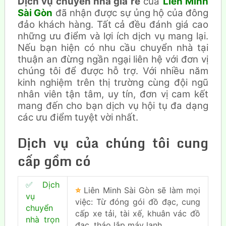
Dịch vụ chuyển nhà giá rẻ
của
Liên Minh
Sài Gòn
đã nhận được sự ủng hộ của đông
đảo khách hàng. Tất cả đều đánh giá cao
những ưu điểm và lợi ích dịch vụ mang lại.
Nếu bạn hiện có nhu cầu chuyển nhà tại
thuận an đừng ngần ngại liên hệ với đơn vị
chúng tôi để được hỗ trợ. Với nhiều năm
kinh nghiệm trên thị trường cùng đội ngũ
nhân viên tận tâm, uy tín, đơn vị cam kết
mang đến cho bạn dịch vụ hội tụ đa dạng
các ưu điểm tuyệt vời nhất.
Dịch vụ của chúng tôi cung
cấp
gồm
có
✅
Dịch
⭐
Liên Minh Sài Gòn sẽ làm mọi
vụ
việc: Từ đóng gói đồ đạc, cung
chuyển
cấp xe tải, tài xế, khuân vác đồ
nhà trọn
đạc, tháo lắp máy lạnh…