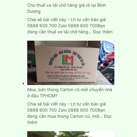
Cho thuê xe tải chở hàng giá rẻ tại Bình
Dương
Chia sẻ bài viết này - Lh tư vấn báo giá
0888 600 700 Zalo 0888 600 700Bạn
:
đang cần thuê xe tải chở hàng…
Đọc thêm
Cho
thuê
xe
tải
chở
hàng
giá
rẻ
tại
Mua, bán thùng Carton cũ mới chuyển nhà
Bình
ở đâu TPHCM?
Dương
Chia sẻ bài viết này - Lh tư vấn báo giá
0888 600 700 Zalo 0888 600 700Bạn
đang cần mua thùng Carton cũ, mới…
Đọc
:
thêm
Mua,
bán