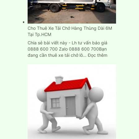
Tp.HCM,
Bình
Dương,
Biên
Cho Thuê Xe Tải Chở Hàng Thùng Dài 6M
Hòa
Tại Tp.HCM
Chia sẻ bài viết này - Lh tư vấn báo giá
0888 600 700 Zalo 0888 600 700Bạn
:
đang cần thuê xe tải chở lô…
Đọc thêm
Cho
Thuê
Xe
Tải
Chở
Hàng
Thùng
Dài
6M
Tại
Tp.HCM