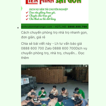
nhà
nhập
trạch
nhanh
chính
xác
Cách chuyển phòng trọ nhà trọ nhanh gọn,
đơn giản, giá rẻ
Chia sẻ bài viết này - Lh tư vấn báo giá
0888 600 700 Zalo 0888 600 700Dịch vụ
chuyển phòng trọ, nhà trọ, chuyển…
Đọc
:
thêm
Cách
chuyển
phòng
trọ
nhà
trọ
nhanh
gọn,
đơn
giản,