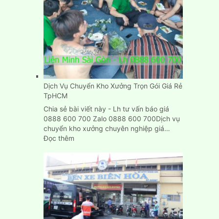
giá
rẻ
Dịch Vụ Chuyển Kho Xưởng Trọn Gói Giá Rẻ
TpHCM
Chia sẻ bài viết này - Lh tư vấn báo giá
0888 600 700 Zalo 0888 600 700Dịch vụ
chuyển kho xưởng chuyên nghiệp giá…
:
Đọc thêm
Dịch
Vụ
Chuyển
Kho
Xưởng
Trọn
Gói
Giá