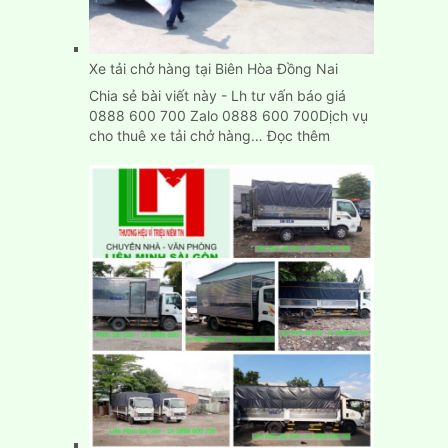
Rẻ
TpHCM
Xe tải chở hàng tại Biên Hòa Đồng Nai
Chia sẻ bài viết này - Lh tư vấn báo giá
0888 600 700 Zalo 0888 600 700Dịch vụ
:
cho thuê xe tải chở hàng…
Đọc thêm
Xe
tải
chở
hàng
tại
Biên
Hòa
Đồng
Nai