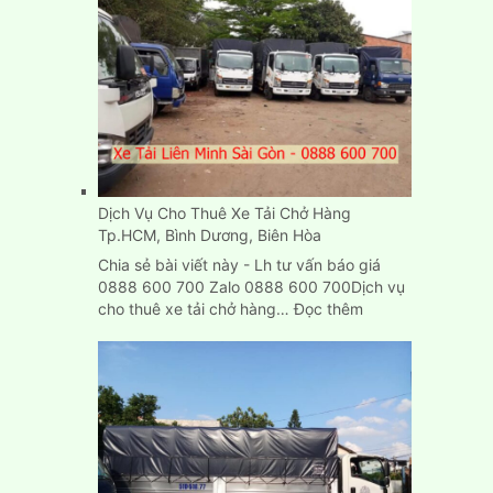
thùng
Carton
cũ
mới
chuyển
nhà
ở
đâu
TPHCM?
Dịch Vụ Cho Thuê Xe Tải Chở Hàng
Tp.HCM, Bình Dương, Biên Hòa
Chia sẻ bài viết này - Lh tư vấn báo giá
0888 600 700 Zalo 0888 600 700Dịch vụ
:
cho thuê xe tải chở hàng…
Đọc thêm
Dịch
Vụ
Cho
Thuê
Xe
Tải
Chở
Hàng