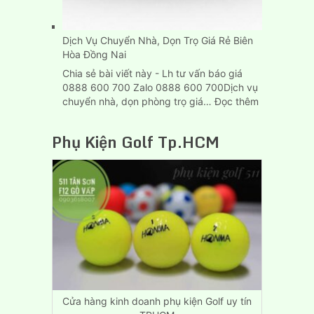
Dịch Vụ Chuyển Nhà, Dọn Trọ Giá Rẻ Biên
Hòa Đồng Nai
Chia sẻ bài viết này - Lh tư vấn báo giá
0888 600 700 Zalo 0888 600 700Dịch vụ
:
chuyển nhà, dọn phòng trọ giá…
Đọc thêm
Dịch
Vụ
Phụ Kiện Golf Tp.HCM
Chuyển
Nhà,
Dọn
Trọ
Giá
Rẻ
Biên
Hòa
Đồng
Nai
Cửa hàng kinh doanh phụ kiện Golf uy tín