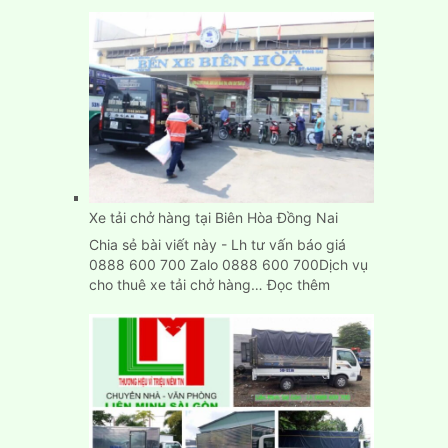
Dịch
Vụ
Chuyển
Kho
Xưởng
Trọn
Gói
Giá
Rẻ
TpHCM
Xe tải chở hàng tại Biên Hòa Đồng Nai
Chia sẻ bài viết này - Lh tư vấn báo giá
0888 600 700 Zalo 0888 600 700Dịch vụ
:
cho thuê xe tải chở hàng…
Đọc thêm
Xe
tải
chở
hàng
tại
Biên
Hòa
Đồng