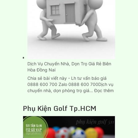
Thùng
Dài
6M
Tại
Tp.HCM
Dịch Vụ Chuyển Nhà, Dọn Trọ Giá Rẻ Biên
Hòa Đồng Nai
Chia sẻ bài viết này - Lh tư vấn báo giá
0888 600 700 Zalo 0888 600 700Dịch vụ
:
chuyển nhà, dọn phòng trọ giá…
Đọc thêm
Dịch
Vụ
Phụ Kiện Golf Tp.HCM
Chuyển
Nhà,
Dọn
Trọ
Giá