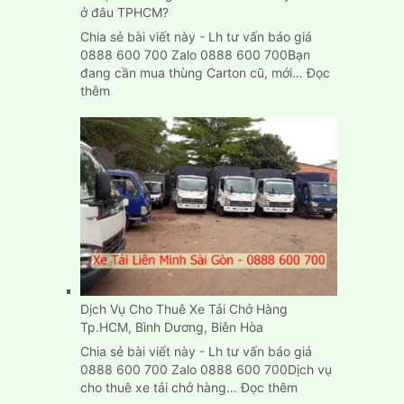
Bình
ở đâu TPHCM?
Dương
Chia sẻ bài viết này - Lh tư vấn báo giá
0888 600 700 Zalo 0888 600 700Bạn
đang cần mua thùng Carton cũ, mới…
Đọc
:
thêm
Mua,
bán
thùng
Carton
cũ
mới
chuyển
nhà
ở
đâu
TPHCM?
Dịch Vụ Cho Thuê Xe Tải Chở Hàng
Tp.HCM, Bình Dương, Biên Hòa
Chia sẻ bài viết này - Lh tư vấn báo giá
0888 600 700 Zalo 0888 600 700Dịch vụ
:
cho thuê xe tải chở hàng…
Đọc thêm