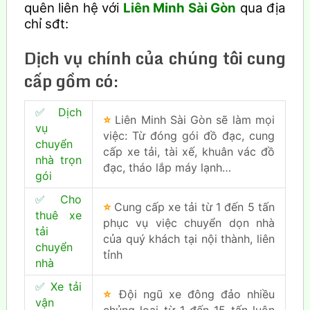
quên liên hệ với
Liên Minh Sài Gòn
qua địa
chỉ sđt:
Dịch vụ chính của chúng tôi cung
cấp gồm có:
✅
Dịch
⭐
Liên Minh Sài Gòn sẽ làm mọi
vụ
việc: Từ đóng gói đồ đạc, cung
chuyển
cấp xe tải, tài xế, khuân vác đồ
nhà trọn
đạc, tháo lắp máy lạnh…
gói
✅
Cho
⭐
Cung cấp xe tải từ 1 đến 5 tấn
thuê xe
phục vụ việc chuyển dọn nhà
tải
của quý khách tại nội thành, liên
chuyển
tỉnh
nhà
✅
Xe tải
⭐
Đội ngũ xe đông đảo nhiều
vận