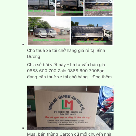
Nai
Cho thuê xe tải chở hàng giá rẻ tại Bình
Dương
Chia sẻ bài viết này - Lh tư vấn báo giá
0888 600 700 Zalo 0888 600 700Bạn
:
đang cần thuê xe tải chở hàng…
Đọc thêm
Cho
thuê
xe
tải
chở
hàng
giá
rẻ
tại
Mua, bán thùng Carton cũ mới chuyển nhà