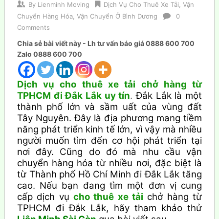
By
Lienminh Moving
Dịch Vụ Cho Thuê Xe Tải
,
Vận
Chuyển Hàng Hóa
,
Vận Chuyển Ở Bình Dương
0
Comments
Chia sẻ bài viết này - Lh tư vấn báo giá 0888 600 700
Zalo 0888 600 700
Dịch vụ cho thuê xe tải chở hàng từ
TPHCM đi Đắk Lắk uy tín
.
Đắk Lắk là một
thành phố lớn và sầm uất của vùng đất
Tây Nguyên. Đây là địa phương mang tiềm
năng phát triển kinh tế lớn, vì vậy mà nhiều
người muốn tìm đến cơ hội phát triển tại
nơi đây. Cũng do đó mà nhu cầu vận
chuyển hàng hóa từ nhiều nơi, đặc biệt là
từ Thành phố Hồ Chí Minh đi Đắk Lắk tăng
cao. Nếu bạn đang tìm một đơn vị cung
cấp dịch vụ
cho thuê xe tải
chở hàng từ
TPHCM đi Đắk Lắk, hãy tham khảo thử