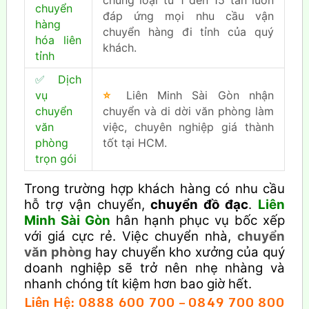
chủng loại từ 1 đến 15 tấn luôn
chuyển
đáp ứng mọi nhu cầu vận
hàng
chuyển hàng đi tỉnh của quý
hóa liên
khách.
tỉnh
✅
Dịch
vụ
⭐
Liên Minh Sài Gòn nhận
chuyển
chuyển và di dời văn phòng làm
văn
việc, chuyên nghiệp giá thành
phòng
tốt tại HCM.
trọn gói
Trong trường hợp khách hàng có nhu cầu
hỗ trợ vận chuyển,
chuyển đồ đạc
.
Liên
Minh Sài Gòn
hân hạnh phục vụ bốc xếp
với giá cực rẻ. Việc chuyển nhà,
chuyển
văn phòng
hay chuyển kho xưởng của quý
doanh nghiệp sẽ trở nên nhẹ nhàng và
nhanh chóng tít kiệm hơn bao giờ hết.
Liên Hệ: 0888 600 700 – 0849 700 800