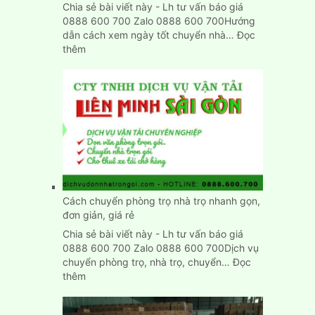
Chia sẻ bài viết này - Lh tư vấn báo giá
0888 600 700 Zalo 0888 600 700Hướng
dẫn cách xem ngày tốt chuyển nhà…
Đọc
:
thêm
Xem
ngày
tốt
chuyển
nhà
nhập
trạch
nhanh
chính
xác
Cách chuyển phòng trọ nhà trọ nhanh gọn,
đơn giản, giá rẻ
Chia sẻ bài viết này - Lh tư vấn báo giá
0888 600 700 Zalo 0888 600 700Dịch vụ
chuyển phòng trọ, nhà trọ, chuyển…
Đọc
:
thêm
Cách
chuyển