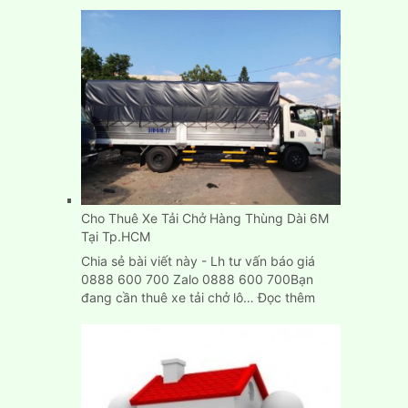
Dịch
Vụ
Cho
Thuê
Xe
Tải
Chở
Hàng
Tp.HCM,
Bình
Dương,
Biên
Cho Thuê Xe Tải Chở Hàng Thùng Dài 6M
Hòa
Tại Tp.HCM
Chia sẻ bài viết này - Lh tư vấn báo giá
0888 600 700 Zalo 0888 600 700Bạn
:
đang cần thuê xe tải chở lô…
Đọc thêm
Cho
Thuê
Xe
Tải
Chở
Hàng