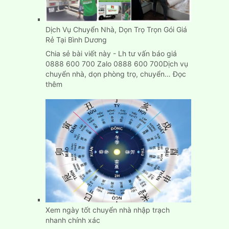
Dịch Vụ Chuyển Nhà, Dọn Trọ Trọn Gói Giá
Rẻ Tại Bình Dương
Chia sẻ bài viết này - Lh tư vấn báo giá
0888 600 700 Zalo 0888 600 700Dịch vụ
chuyển nhà, dọn phòng trọ, chuyển…
Đọc
:
thêm
Dịch
Vụ
Chuyển
Nhà,
Dọn
Trọ
Trọn
Gói
Giá
Rẻ
Tại
Bình
Xem ngày tốt chuyển nhà nhập trạch
Dương
nhanh chính xác