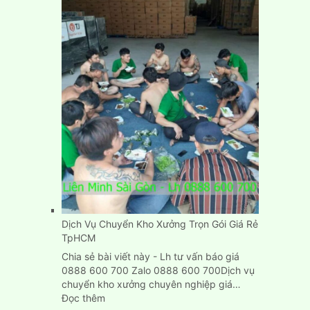
phòng
trọ
nhà
trọ
nhanh
gọn,
đơn
giản,
giá
rẻ
Dịch Vụ Chuyển Kho Xưởng Trọn Gói Giá Rẻ
TpHCM
Chia sẻ bài viết này - Lh tư vấn báo giá
0888 600 700 Zalo 0888 600 700Dịch vụ
chuyển kho xưởng chuyên nghiệp giá…
:
Đọc thêm