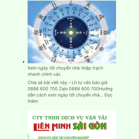
Vụ
Chuyển
Nhà,
Dọn
Trọ
Trọn
Gói
Giá
Rẻ
Tại
Bình
Xem ngày tốt chuyển nhà nhập trạch
Dương
nhanh chính xác
Chia sẻ bài viết này - Lh tư vấn báo giá
0888 600 700 Zalo 0888 600 700Hướng
dẫn cách xem ngày tốt chuyển nhà…
Đọc
:
thêm
Xem
ngày
tốt
chuyển
nhà
nhập