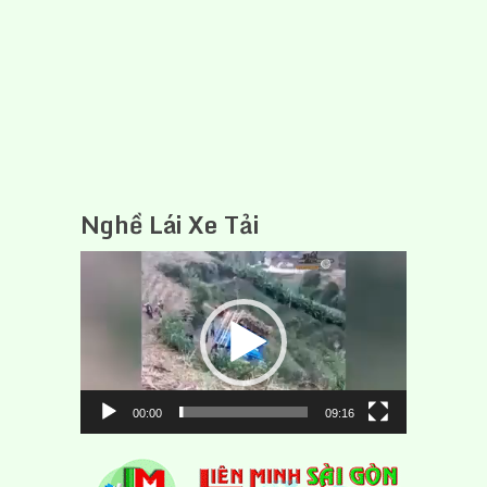
Nghề Lái Xe Tải
Trình
chơi
Video
00:00
09:16