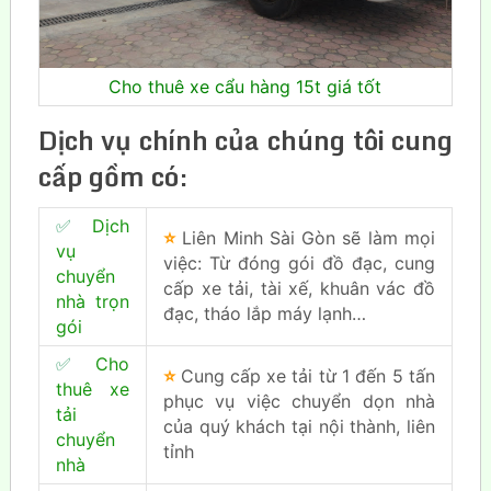
Cho thuê xe cẩu hàng 15t giá tốt
Dịch vụ chính của chúng tôi cung
cấp gồm có:
✅
Dịch
⭐
Liên Minh Sài Gòn sẽ làm mọi
vụ
việc: Từ đóng gói đồ đạc, cung
chuyển
cấp xe tải, tài xế, khuân vác đồ
nhà trọn
đạc, tháo lắp máy lạnh…
gói
✅
Cho
⭐
Cung cấp xe tải từ 1 đến 5 tấn
thuê xe
phục vụ việc chuyển dọn nhà
tải
của quý khách tại nội thành, liên
chuyển
tỉnh
nhà