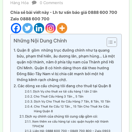
Hàng Hóa
0 Comments
Chia sẻ bài viết này - Lh tư vấn báo giá 0888 600 700
Zalo 0888 600 700
Những Nội Dung Chính
Quận 8 gồm những trục đưởng chính như tạ quang
bửu, phạm thế hiển, âu dương lân, phạm hùng… Là một
quận nội thành, nằm ở phía tây nam của Thành phố Hồ
Chí Minh. Quận 8 có hình dáng thon dài theo hướng
Đông Bắc-Tây Nam vì bị chia cắt mạnh bởi một hệ
thống kênh rạch chằng chịt.
Các dòng xe cẩu chúng tôi đang cho thuê tại Quận 8
Dịch Vụ cho thuê xe tải cẩu hàng 1 tấn 2 tấn
Cho Thuê Cẩu Hàng 3 Tấn _ 5 Tấn
Dịch Vụ Cho Thuê Xe Cẩu Hàng 7 Tấn, 8 Tấn, 10 Tấn
Cho Thuê Xe Cẩu 12 Tấn _ 15 Tấn Cho Thuê Xe Cẩu
Hàng Quận 8
Dịch vụ chính của chúng tôi cung cấp gồm có:
Xem thêm xe cẩu hàng tại các quận huyện nội thành
TPHCM
Liên Hệ: 0888 600 700 – 0849 700 800 – Zalo 0903