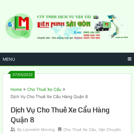
Skip
to
content
MENU
07/05/2022
Home
Cho Thuê Xe Cẩu
Dịch Vụ Cho Thuê Xe Cẩu Hàng Quận 8
Dịch Vụ Cho Thuê Xe Cẩu Hàng
Quận 8
By
Lienminh Moving
Cho Thuê Xe Cẩu
,
Vận Chuyển