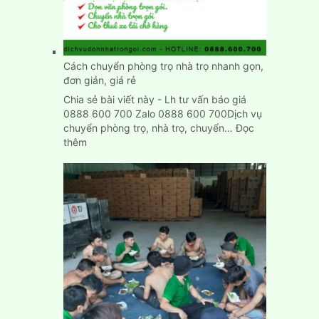
trạch
nhanh
chính
xác
Cách chuyển phòng trọ nhà trọ nhanh gọn,
đơn giản, giá rẻ
Chia sẻ bài viết này - Lh tư vấn báo giá
0888 600 700 Zalo 0888 600 700Dịch vụ
chuyển phòng trọ, nhà trọ, chuyển…
Đọc
:
thêm
Cách
chuyển
phòng
trọ
nhà
trọ
nhanh
gọn,
đơn
giản,
giá
rẻ