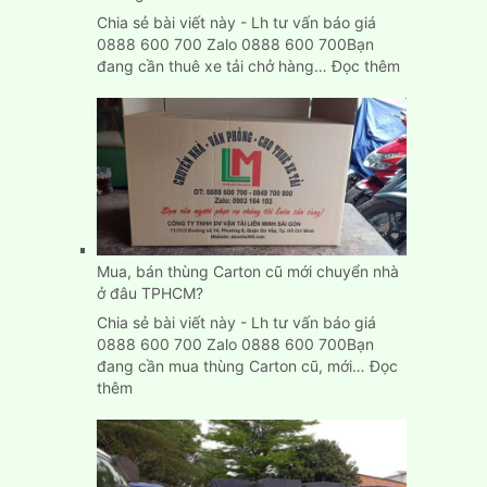
Chia sẻ bài viết này - Lh tư vấn báo giá
0888 600 700 Zalo 0888 600 700Bạn
:
đang cần thuê xe tải chở hàng…
Đọc thêm
Cho
thuê
xe
tải
chở
hàng
giá
rẻ
tại
Mua, bán thùng Carton cũ mới chuyển nhà
Bình
ở đâu TPHCM?
Dương
Chia sẻ bài viết này - Lh tư vấn báo giá
0888 600 700 Zalo 0888 600 700Bạn
đang cần mua thùng Carton cũ, mới…
Đọc
:
thêm
Mua,
bán
thùng
Carton