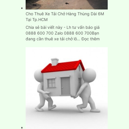
Dương,
Biên
Cho Thuê Xe Tải Chở Hàng Thùng Dài 6M
Hòa
Tại Tp.HCM
Chia sẻ bài viết này - Lh tư vấn báo giá
0888 600 700 Zalo 0888 600 700Bạn
:
đang cần thuê xe tải chở lô…
Đọc thêm
Cho
Thuê
Xe
Tải
Chở
Hàng
Thùng
Dài
6M
Tại
Tp.HCM