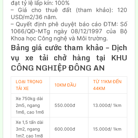
đạt tỷ lệ lấp kín: 100%
– Giá cho thuê đất (tham khảo): 120
USD/m2/36 năm.
– Quyết định phê duyệt báo cáo ĐTM: Số
1066/QĐ-MTg ngày 08/12/1997 của Bộ
Khoa học Công nghệ và Môi trường.
Bảng giá cước tham khảo – Dịch
vụ xe tải chở hàng tại KHU
CÔNG NGHIỆP ĐÔNG AN
LOẠI TRỌNG
TỪ 11KM ĐẾN
10KM ĐẦU
TẢI XE
44KM
Xe 750kg dài
2m5, ngang
550.000đ
13.000đ/ 1km
1m6, cao 1m6
Xe 1,5 tấn dài
3m2, ngang
600.000đ
15.000đ/ 1km
1m7, cao 1m8