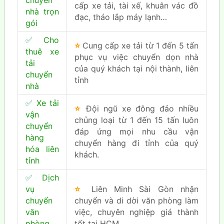
cấp xe tải, tài xế, khuân vác đồ
nhà trọn
đạc, tháo lắp máy lạnh…
gói
✅
Cho
⭐
Cung cấp xe tải từ 1 đến 5 tấn
thuê xe
phục vụ việc chuyển dọn nhà
tải
của quý khách tại nội thành, liên
chuyển
tỉnh
nhà
✅
Xe tải
⭐
Đội ngũ xe đông đảo nhiều
vận
chủng loại từ 1 đến 15 tấn luôn
chuyển
đáp ứng mọi nhu cầu vận
hàng
chuyển hàng đi tỉnh của quý
hóa liên
khách.
tỉnh
✅
Dịch
vụ
⭐
Liên Minh Sài Gòn nhận
chuyển
chuyển và di dời văn phòng làm
văn
việc, chuyên nghiệp giá thành
phòng
tốt tại HCM.