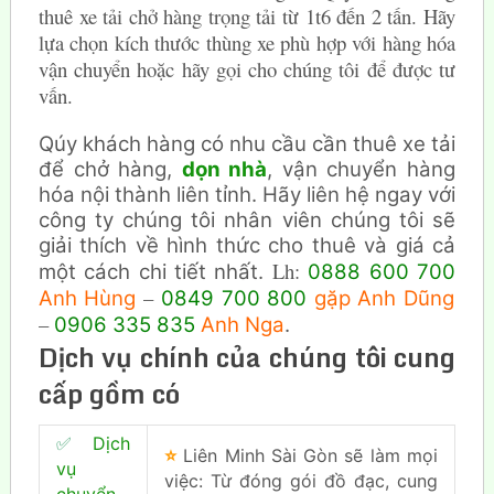
thuê xe tải chở hàng trọng tải từ 1t6 đến 2 tấn. Hãy
lựa chọn kích thước thùng xe phù hợp với hàng hóa
vận chuyển hoặc hãy gọi cho chúng tôi để được tư
vấn.
Qúy khách hàng có nhu cầu cần thuê xe tải
để chở hàng,
dọn nhà
, vận chuyển hàng
hóa nội thành liên tỉnh. Hãy liên hệ ngay với
công ty chúng tôi nhân viên chúng tôi sẽ
giải thích về hình thức cho thuê và giá cả
Lh:
một cách chi tiết nhất.
0888 600 700
–
Anh Hùng
0849 700 800
gặp Anh Dũng
–
0906 335 835
Anh Nga
.
Dịch vụ chính của chúng tôi cung
cấp gồm có
✅
Dịch
⭐
Liên Minh Sài Gòn sẽ làm mọi
vụ
việc: Từ đóng gói đồ đạc, cung
chuyển