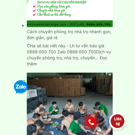
nhập
trạch
nhanh
chính
xác
Cách chuyển phòng trọ nhà trọ nhanh gọn,
đơn giản, giá rẻ
Chia sẻ bài viết này - Lh tư vấn báo giá
0888 600 700 Zalo 0888 600 700Dịch vụ
chuyển phòng trọ, nhà trọ, chuyển…
Đọc
:
thêm
Cách
chuyển
phòng
trọ
nhà
trọ
nhanh
gọn,
đơn
giản,
giá