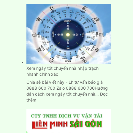
Dịch
Vụ
Chuyển
Nhà,
Dọn
Trọ
Trọn
Gói
Giá
Rẻ
Tại
Bình
Xem ngày tốt chuyển nhà nhập trạch
Dương
nhanh chính xác
Chia sẻ bài viết này - Lh tư vấn báo giá
0888 600 700 Zalo 0888 600 700Hướng
dẫn cách xem ngày tốt chuyển nhà…
Đọc
:
thêm
Xem
ngày
tốt
chuyển
nhà