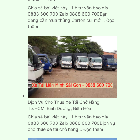
Dương
Chia sẻ bài viết này - Lh tư vấn báo giá
0888 600 700 Zalo 0888 600 700Bạn
đang cần mua thùng Carton cũ, mới…
Đọc
:
thêm
Mua,
bán
thùng
Carton
cũ
mới
chuyển
nhà
ở
đâu
TPHCM?
Dịch Vụ Cho Thuê Xe Tải Chở Hàng
Tp.HCM, Bình Dương, Biên Hòa
Chia sẻ bài viết này - Lh tư vấn báo giá
0888 600 700 Zalo 0888 600 700Dịch vụ
:
cho thuê xe tải chở hàng…
Đọc thêm
Dịch