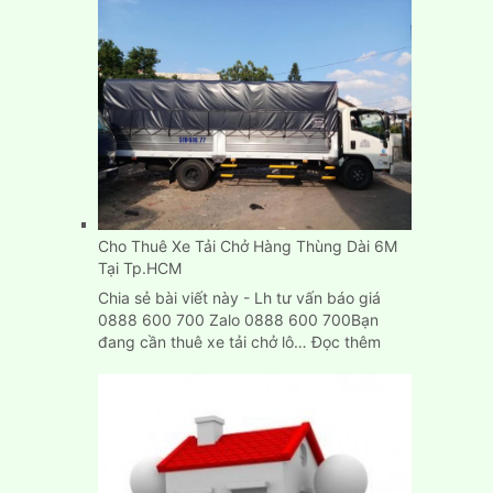
Vụ
Cho
Thuê
Xe
Tải
Chở
Hàng
Tp.HCM,
Bình
Dương,
Biên
Cho Thuê Xe Tải Chở Hàng Thùng Dài 6M
Hòa
Tại Tp.HCM
Chia sẻ bài viết này - Lh tư vấn báo giá
0888 600 700 Zalo 0888 600 700Bạn
:
đang cần thuê xe tải chở lô…
Đọc thêm
Cho
Thuê
Xe
Tải
Chở
Hàng