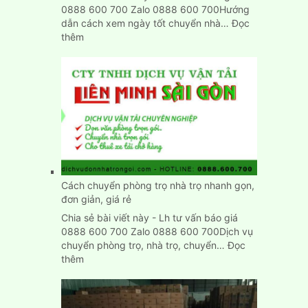
0888 600 700 Zalo 0888 600 700Hướng
dẫn cách xem ngày tốt chuyển nhà…
Đọc
:
thêm
Xem
ngày
tốt
chuyển
nhà
nhập
trạch
nhanh
chính
xác
Cách chuyển phòng trọ nhà trọ nhanh gọn,
đơn giản, giá rẻ
Chia sẻ bài viết này - Lh tư vấn báo giá
0888 600 700 Zalo 0888 600 700Dịch vụ
chuyển phòng trọ, nhà trọ, chuyển…
Đọc
:
thêm
Cách
chuyển
phòng