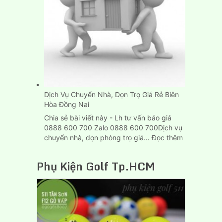
Thùng
Dài
6M
Tại
Tp.HCM
Dịch Vụ Chuyển Nhà, Dọn Trọ Giá Rẻ Biên
Hòa Đồng Nai
Chia sẻ bài viết này - Lh tư vấn báo giá
0888 600 700 Zalo 0888 600 700Dịch vụ
:
chuyển nhà, dọn phòng trọ giá…
Đọc thêm
Dịch
Vụ
Phụ Kiện Golf Tp.HCM
Chuyển
Nhà,
Dọn
Trọ
Giá
Rẻ