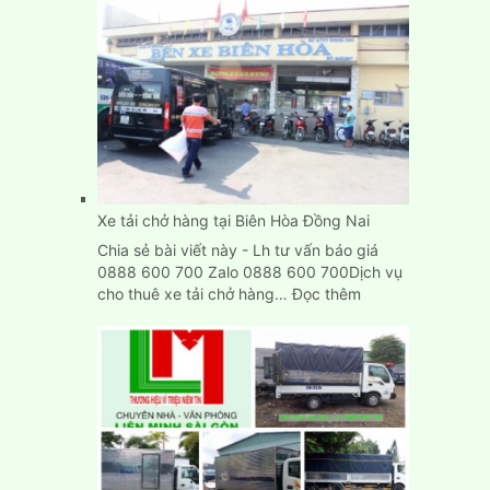
Vụ
Chuyển
Kho
Xưởng
Trọn
Gói
Giá
Rẻ
TpHCM
Xe tải chở hàng tại Biên Hòa Đồng Nai
Chia sẻ bài viết này - Lh tư vấn báo giá
0888 600 700 Zalo 0888 600 700Dịch vụ
:
cho thuê xe tải chở hàng…
Đọc thêm
Xe
tải
chở
hàng
tại
Biên
Hòa
Đồng
Nai