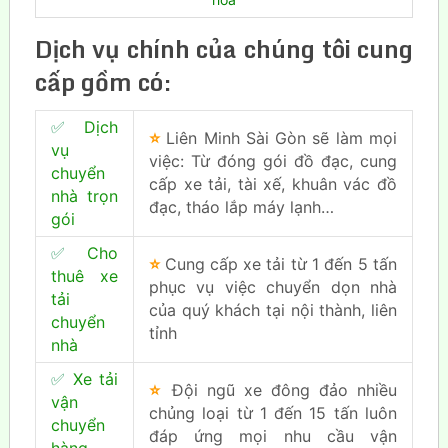
Dịch vụ chính của chúng tôi cung
cấp gồm có:
✅
Dịch
⭐
Liên Minh Sài Gòn sẽ làm mọi
vụ
việc: Từ đóng gói đồ đạc, cung
chuyển
cấp xe tải, tài xế, khuân vác đồ
nhà trọn
đạc, tháo lắp máy lạnh…
gói
✅
Cho
⭐
Cung cấp xe tải từ 1 đến 5 tấn
thuê xe
phục vụ việc chuyển dọn nhà
tải
của quý khách tại nội thành, liên
chuyển
tỉnh
nhà
✅
Xe tải
⭐
Đội ngũ xe đông đảo nhiều
vận
chủng loại từ 1 đến 15 tấn luôn
chuyển
đáp ứng mọi nhu cầu vận
hàng