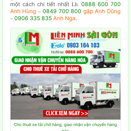
Lh:
một cách chi tiết nhất
0888 600 700
–
Anh Hùng
0849 700 800
gặp Anh Dũng
–
0906 335 835
Anh Nga
.
Cho thuê xe tải chở hàng, giao nhận vận chuyển hàng
hóa