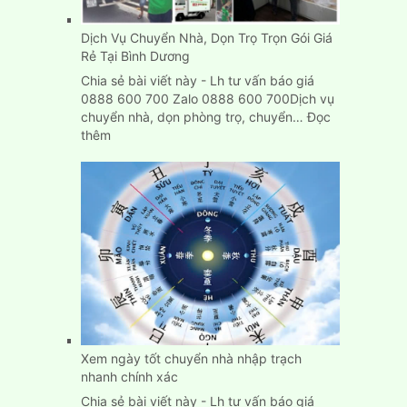
Dịch Vụ Chuyển Nhà, Dọn Trọ Trọn Gói Giá
Rẻ Tại Bình Dương
Chia sẻ bài viết này - Lh tư vấn báo giá
0888 600 700 Zalo 0888 600 700Dịch vụ
chuyển nhà, dọn phòng trọ, chuyển…
Đọc
:
thêm
Dịch
Vụ
Chuyển
Nhà,
Dọn
Trọ
Trọn
Gói
Giá
Rẻ
Tại
Bình
Xem ngày tốt chuyển nhà nhập trạch
Dương
nhanh chính xác
Chia sẻ bài viết này - Lh tư vấn báo giá