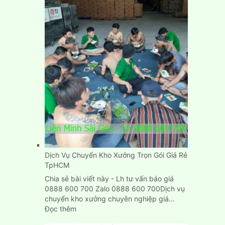
trọ
nhà
trọ
nhanh
gọn,
đơn
giản,
giá
rẻ
Dịch Vụ Chuyển Kho Xưởng Trọn Gói Giá Rẻ
TpHCM
Chia sẻ bài viết này - Lh tư vấn báo giá
0888 600 700 Zalo 0888 600 700Dịch vụ
chuyển kho xưởng chuyên nghiệp giá…
:
Đọc thêm
Dịch