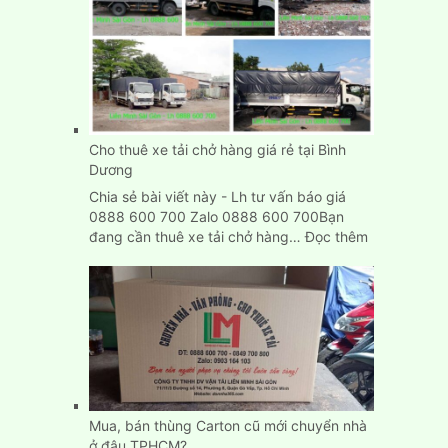
Cho thuê xe tải chở hàng giá rẻ tại Bình
Dương
Chia sẻ bài viết này - Lh tư vấn báo giá
0888 600 700 Zalo 0888 600 700Bạn
:
đang cần thuê xe tải chở hàng…
Đọc thêm
Cho
thuê
xe
tải
chở
hàng
giá
rẻ
tại
Mua, bán thùng Carton cũ mới chuyển nhà
Bình
ở đâu TPHCM?