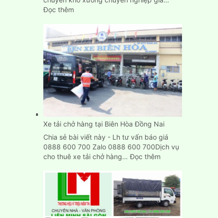
:
Đọc thêm
Dịch
Vụ
Chuyển
Kho
Xưởng
Trọn
Gói
Giá
Rẻ
TpHCM
Xe tải chở hàng tại Biên Hòa Đồng Nai
Chia sẻ bài viết này - Lh tư vấn báo giá
0888 600 700 Zalo 0888 600 700Dịch vụ
:
cho thuê xe tải chở hàng…
Đọc thêm
Xe
tải
chở
hàng
tại
Biên