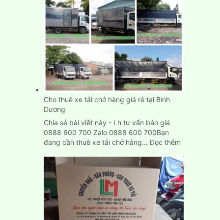
Hòa
Đồng
Nai
Cho thuê xe tải chở hàng giá rẻ tại Bình
Dương
Chia sẻ bài viết này - Lh tư vấn báo giá
0888 600 700 Zalo 0888 600 700Bạn
:
đang cần thuê xe tải chở hàng…
Đọc thêm
Cho
thuê
xe
tải
chở
hàng
giá