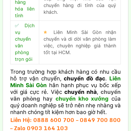
hàng
chuyển hàng đi tỉnh của quý
hóa liên
khách.
tỉnh
✅
Dịch
vụ
⭐
Liên Minh Sài Gòn nhận
chuyển
chuyển và di dời văn phòng làm
văn
việc, chuyên nghiệp giá thành
phòng
tốt tại HCM.
trọn gói
Trong trường hợp khách hàng có nhu cầu
hỗ trợ vận chuyển,
chuyển đồ đạc
.
Liên
Minh Sài Gòn
hân hạnh phục vụ bốc xếp
với giá cực rẻ. Việc
chuyển nhà
,
chuyển
văn phòng
hay
chuyển kho xưởng
của
quý doanh nghiệp sẽ trở nên nhẹ nhàng và
nhanh chóng tít kiệm hơn bao giờ hết.
Liên Hệ: 0888 600 700 – 0849 700 800
– Zalo 0903 164 103