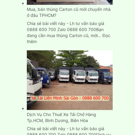
rẻ
tại
Mua, bán thùng Carton cũ mới chuyển nhà
Bình
ở đâu TPHCM?
Dương
Chia sẻ bài viết này - Lh tư vấn báo giá
0888 600 700 Zalo 0888 600 700Bạn
đang cần mua thùng Carton cũ, mới…
Đọc
:
thêm
Mua,
bán
thùng
Carton
cũ
mới
chuyển
nhà
ở
đâu
TPHCM?
Dịch Vụ Cho Thuê Xe Tải Chở Hàng
Tp.HCM, Bình Dương, Biên Hòa
Chia sẻ bài viết này - Lh tư vấn báo giá
0888 600 700 Zalo 0888 600 700Dịch vụ