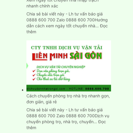
Dương
nhanh chính xác
Chia sẻ bài viết này - Lh tư vấn báo giá
0888 600 700 Zalo 0888 600 700Hướng
dẫn cách xem ngày tốt chuyển nhà…
Đọc
:
thêm
Xem
ngày
tốt
chuyển
nhà
nhập
trạch
nhanh
chính
xác
Cách chuyển phòng trọ nhà trọ nhanh gọn,
đơn giản, giá rẻ
Chia sẻ bài viết này - Lh tư vấn báo giá
0888 600 700 Zalo 0888 600 700Dịch vụ
chuyển phòng trọ, nhà trọ, chuyển…
Đọc
:
thêm