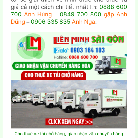
Lh:
giá cả một cách chi tiết nhất
0888 600
–
700
Anh Hùng
0849 700 800
gặp Anh
–
Dũng
0906 335 835
Anh Nga
.
Cho thuê xe tải chở hàng, giao nhận vận chuyển hàng