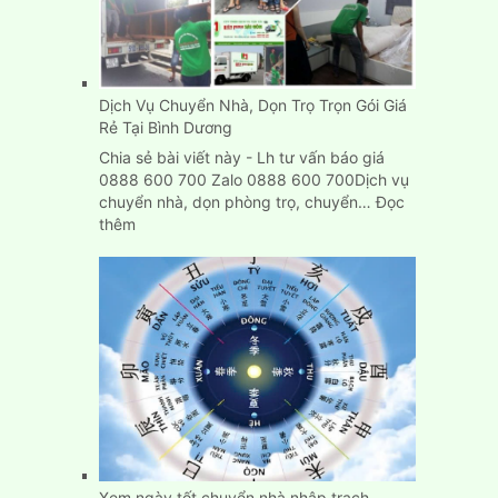
Dịch Vụ Chuyển Nhà, Dọn Trọ Trọn Gói Giá
Rẻ Tại Bình Dương
Chia sẻ bài viết này - Lh tư vấn báo giá
0888 600 700 Zalo 0888 600 700Dịch vụ
chuyển nhà, dọn phòng trọ, chuyển…
Đọc
:
thêm
Dịch
Vụ
Chuyển
Nhà,
Dọn
Trọ
Trọn
Gói
Giá
Rẻ
Tại
Bình
Xem ngày tốt chuyển nhà nhập trạch