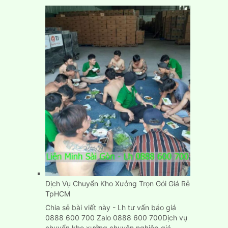
Cách
chuyển
phòng
trọ
nhà
trọ
nhanh
gọn,
đơn
giản,
giá
rẻ
Dịch Vụ Chuyển Kho Xưởng Trọn Gói Giá Rẻ
TpHCM
Chia sẻ bài viết này - Lh tư vấn báo giá
0888 600 700 Zalo 0888 600 700Dịch vụ
chuyển kho xưởng chuyên nghiệp giá…