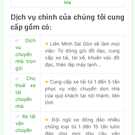
hóa
Dịch vụ chính của chúng tôi cung
cấp gồm có:
✅
Dịch
⭐
Liên Minh Sài Gòn sẽ làm mọi
vụ
việc: Từ đóng gói đồ đạc, cung
chuyển
cấp xe tải, tài xế, khuân vác đồ
nhà trọn
đạc, tháo lắp máy lạnh…
gói
✅
Cho
⭐
Cung cấp xe tải từ 1 đến 5 tấn
thuê xe
phục vụ việc chuyển dọn nhà
tải
của quý khách tại nội thành, liên
chuyển
tỉnh
nhà
✅
Xe tải
⭐
Đội ngũ xe đông đảo nhiều
vận
chủng loại từ 1 đến 15 tấn luôn
chuyển
đáp ứng mọi nhu cầu vận