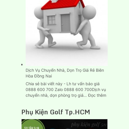
Chở
Hàng
Thùng
Dài
6M
Tại
Tp.HCM
Dịch Vụ Chuyển Nhà, Dọn Trọ Giá Rẻ Biên
Hòa Đồng Nai
Chia sẻ bài viết này - Lh tư vấn báo giá
0888 600 700 Zalo 0888 600 700Dịch vụ
:
chuyển nhà, dọn phòng trọ giá…
Đọc thêm
Dịch
Vụ
Phụ Kiện Golf Tp.HCM
Chuyển
Nhà,
Dọn