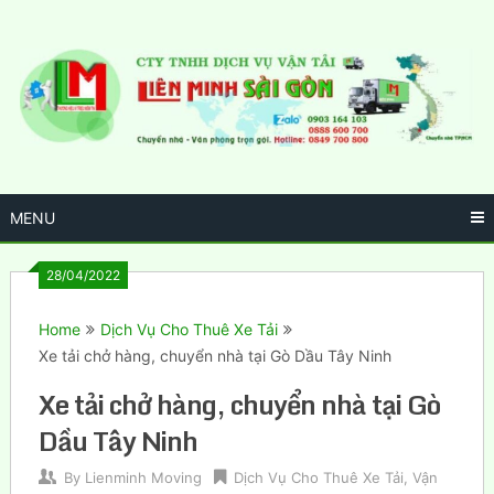
Skip
to
content
MENU
28/04/2022
Home
Dịch Vụ Cho Thuê Xe Tải
Xe tải chở hàng, chuyển nhà tại Gò Dầu Tây Ninh
Xe tải chở hàng, chuyển nhà tại Gò
Dầu Tây Ninh
By
Lienminh Moving
Dịch Vụ Cho Thuê Xe Tải
,
Vận