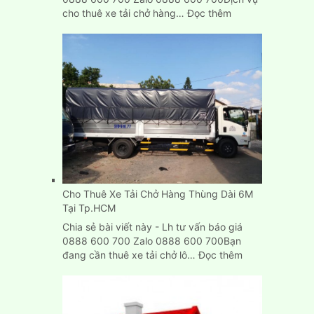
:
cho thuê xe tải chở hàng…
Đọc thêm
Dịch
Vụ
Cho
Thuê
Xe
Tải
Chở
Hàng
Tp.HCM,
Bình
Dương,
Biên
Cho Thuê Xe Tải Chở Hàng Thùng Dài 6M
Hòa
Tại Tp.HCM
Chia sẻ bài viết này - Lh tư vấn báo giá
0888 600 700 Zalo 0888 600 700Bạn
:
đang cần thuê xe tải chở lô…
Đọc thêm
Cho
Thuê
Xe
Tải