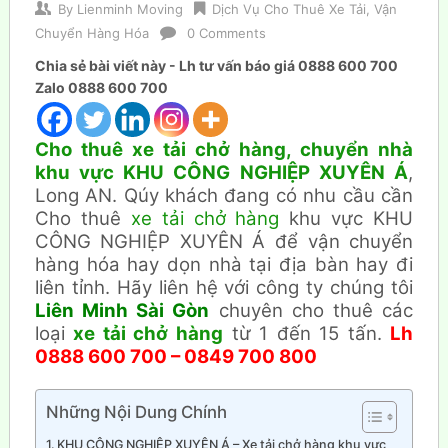
By
Lienminh Moving
Dịch Vụ Cho Thuê Xe Tải
,
Vận
Chuyển Hàng Hóa
0 Comments
Chia sẻ bài viết này - Lh tư vấn báo giá 0888 600 700
Zalo 0888 600 700
Cho thuê xe tải chở hàng, chuyển nhà
khu vực KHU CÔNG NGHIỆP XUYÊN Á
,
Long AN. Qúy khách đang có nhu cầu cần
Cho thuê
xe tải chở hàng
khu vực KHU
CÔNG NGHIỆP XUYÊN Á để vận chuyển
hàng hóa hay dọn nhà tại địa bàn hay đi
liên tỉnh. Hãy liên hệ với công ty chúng tôi
Liên Minh Sài Gòn
chuyên cho thuê các
loại
xe tải chở hàng
từ 1 đến 15 tấn.
Lh
0888 600 700 – 0849 700 800
Những Nội Dung Chính
KHU CÔNG NGHIỆP XUYÊN Á – Xe tải chở hàng khu vực