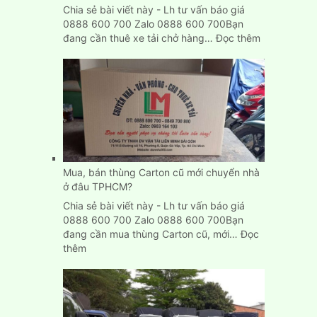
Chia sẻ bài viết này - Lh tư vấn báo giá
0888 600 700 Zalo 0888 600 700Bạn
:
đang cần thuê xe tải chở hàng…
Đọc thêm
Cho
thuê
xe
tải
chở
hàng
giá
rẻ
tại
Mua, bán thùng Carton cũ mới chuyển nhà
Bình
ở đâu TPHCM?
Dương
Chia sẻ bài viết này - Lh tư vấn báo giá
0888 600 700 Zalo 0888 600 700Bạn
đang cần mua thùng Carton cũ, mới…
Đọc
:
thêm
Mua,
bán
thùng
Carton