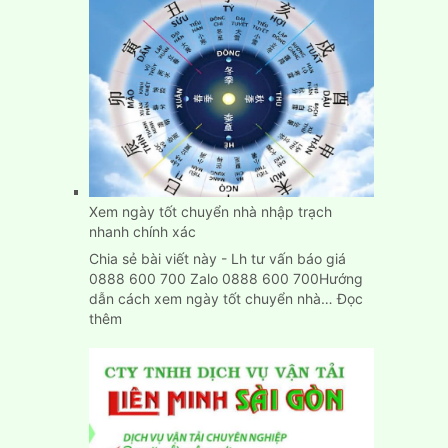
Vụ
Chuyển
Nhà,
Dọn
Trọ
Trọn
Gói
Giá
Rẻ
Tại
Bình
Xem ngày tốt chuyển nhà nhập trạch
Dương
nhanh chính xác
Chia sẻ bài viết này - Lh tư vấn báo giá
0888 600 700 Zalo 0888 600 700Hướng
dẫn cách xem ngày tốt chuyển nhà…
Đọc
:
thêm
Xem
ngày
tốt
chuyển
nhà
nhập