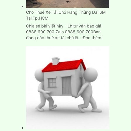
Dương,
Biên
Cho Thuê Xe Tải Chở Hàng Thùng Dài 6M
Hòa
Tại Tp.HCM
Chia sẻ bài viết này - Lh tư vấn báo giá
0888 600 700 Zalo 0888 600 700Bạn
:
đang cần thuê xe tải chở lô…
Đọc thêm
Cho
Thuê
Xe
Tải
Chở
Hàng
Thùng
Dài
6M
Tại
Tp.HCM