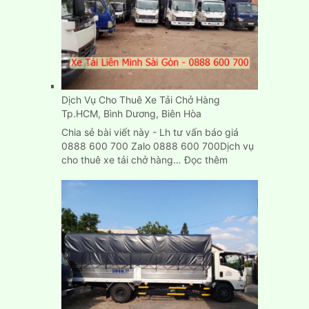
cũ
mới
chuyển
nhà
ở
đâu
TPHCM?
Dịch Vụ Cho Thuê Xe Tải Chở Hàng
Tp.HCM, Bình Dương, Biên Hòa
Chia sẻ bài viết này - Lh tư vấn báo giá
0888 600 700 Zalo 0888 600 700Dịch vụ
:
cho thuê xe tải chở hàng…
Đọc thêm
Dịch
Vụ
Cho
Thuê
Xe
Tải
Chở
Hàng
Tp.HCM,
Bình