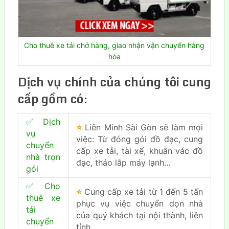
Cho thuê xe tải chở hàng, giao nhận vận chuyển hàng
hóa
Dịch vụ chính của chúng tôi cung
cấp gồm có:
✅
Dịch
⭐
Liên Minh Sài Gòn sẽ làm mọi
vụ
việc: Từ đóng gói đồ đạc, cung
chuyển
cấp xe tải, tài xế, khuân vác đồ
nhà trọn
đạc, tháo lắp máy lạnh…
gói
✅
Cho
⭐
Cung cấp xe tải từ 1 đến 5 tấn
thuê xe
phục vụ việc chuyển dọn nhà
tải
của quý khách tại nội thành, liên
chuyển
tỉnh