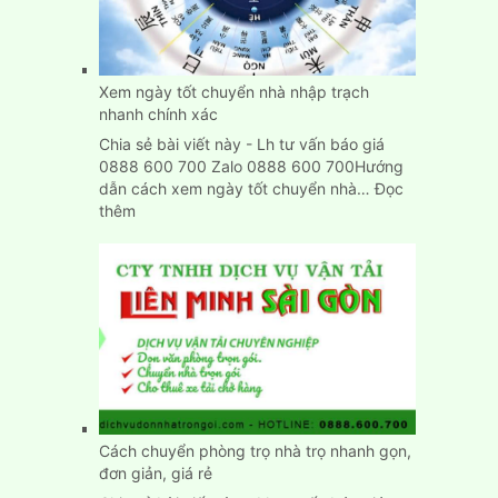
Giá
Rẻ
Tại
Bình
Xem ngày tốt chuyển nhà nhập trạch
Dương
nhanh chính xác
Chia sẻ bài viết này - Lh tư vấn báo giá
0888 600 700 Zalo 0888 600 700Hướng
dẫn cách xem ngày tốt chuyển nhà…
Đọc
:
thêm
Xem
ngày
tốt
chuyển
nhà
nhập
trạch
nhanh
chính
xác
Cách chuyển phòng trọ nhà trọ nhanh gọn,
đơn giản, giá rẻ