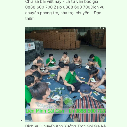
Chia sẻ bài viết này - Lh tư vấn báo giá
0888 600 700 Zalo 0888 600 700Dịch vụ
chuyển phòng trọ, nhà trọ, chuyển…
Đọc
:
thêm
Cách
chuyển
phòng
trọ
nhà
trọ
nhanh
gọn,
đơn
giản,
giá
rẻ
Dịch Vụ Chuyển Kho Xưởng Trọn Gói Giá Rẻ