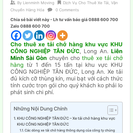
By
Lienminh Moving
Dịch Vụ Cho Thuê Xe Tải
,
Vận
Chuyển Hàng Hóa
0 Comments
Chia sẻ bài viết này - Lh tư vấn báo giá 0888 600 700
Zalo 0888 600 700
Cho thuê xe tải chở hàng khu vực KHU
CÔNG NGHIỆP TÂN ĐỨC
, Long An.
Liên
Minh Sài Gòn
chuyên cho
thuê xe tải chở
hàng
từ 1 đến 15 tấn tại khu vực KHU
CÔNG NGHIỆP TÂN ĐỨC, Long An. Xe tải
đủ kích cỡ thùng kín, mui bạt với cách thức
tính cước trọn gói cho quý khách ko phải lo
phát sinh chi phí.
Những Nội Dung Chính
KHU CÔNG NGHIỆP TÂN ĐỨC – Xe tải chở hàng khu vực
KHU CÔNG NGHIỆP TÂN ĐỨC
Các dòng xe tải chở hàng thông dụng của công ty chúng