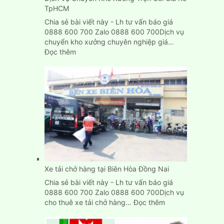
TpHCM
Chia sẻ bài viết này - Lh tư vấn báo giá
0888 600 700 Zalo 0888 600 700Dịch vụ
chuyển kho xưởng chuyên nghiệp giá…
:
Đọc thêm
Dịch
Vụ
Chuyển
Kho
Xưởng
Trọn
Gói
Giá
Rẻ
TpHCM
Xe tải chở hàng tại Biên Hòa Đồng Nai
Chia sẻ bài viết này - Lh tư vấn báo giá
0888 600 700 Zalo 0888 600 700Dịch vụ
:
cho thuê xe tải chở hàng…
Đọc thêm
Xe
tải