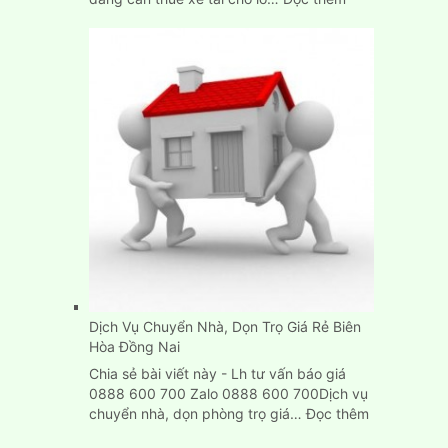
Cho
Thuê
Xe
Tải
Chở
Hàng
Thùng
Dài
6M
Tại
Tp.HCM
Dịch Vụ Chuyển Nhà, Dọn Trọ Giá Rẻ Biên
Hòa Đồng Nai
Chia sẻ bài viết này - Lh tư vấn báo giá
0888 600 700 Zalo 0888 600 700Dịch vụ
:
chuyển nhà, dọn phòng trọ giá…
Đọc thêm
Dịch