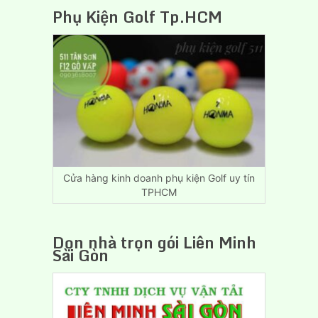
Vụ
Phụ Kiện Golf Tp.HCM
Chuyển
Nhà,
Dọn
Trọ
Giá
Rẻ
Biên
Hòa
Đồng
Nai
Cửa hàng kinh doanh phụ kiện Golf uy tín
TPHCM
Dọn nhà trọn gói Liên Minh
Sài Gòn