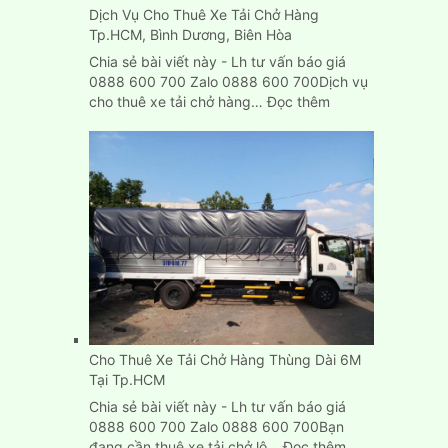
Dịch Vụ Cho Thuê Xe Tải Chở Hàng
Tp.HCM, Bình Dương, Biên Hòa
Chia sẻ bài viết này - Lh tư vấn báo giá
0888 600 700 Zalo 0888 600 700Dịch vụ
:
cho thuê xe tải chở hàng…
Đọc thêm
Dịch
Vụ
Cho
Thuê
Xe
Tải
Chở
Hàng
Tp.HCM,
Bình
Dương,
Biên
Cho Thuê Xe Tải Chở Hàng Thùng Dài 6M
Hòa
Tại Tp.HCM
Chia sẻ bài viết này - Lh tư vấn báo giá
0888 600 700 Zalo 0888 600 700Bạn
:
đang cần thuê xe tải chở lô…
Đọc thêm