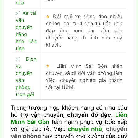
nhà
✅
Xe tải
⭐
Đội ngũ xe đông đảo nhiều
vận
chủng loại từ 1 đến 15 tấn luôn
chuyển
đáp ứng mọi nhu cầu vận
hàng
chuyển hàng đi tỉnh của quý
hóa liên
khách.
tỉnh
✅
Dịch
vụ
⭐
Liên Minh Sài Gòn nhận
chuyển
chuyển và di dời văn phòng làm
văn
việc, chuyên nghiệp giá thành
phòng
tốt tại HCM.
trọn gói
Trong trường hợp khách hàng có nhu cầu
hỗ trợ vận chuyển,
chuyển đồ đạc
.
Liên
Minh Sài Gòn
hân hạnh phục vụ bốc xếp
với giá cực rẻ. Việc
chuyển nhà
,
chuyển
văn phòng
hay chuyển kho xưởng của quý