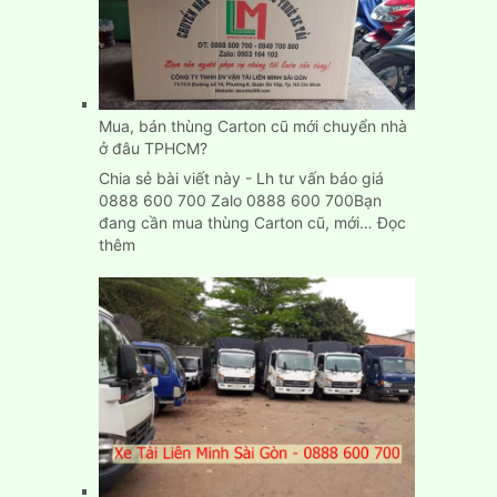
tải
chở
hàng
giá
rẻ
tại
Mua, bán thùng Carton cũ mới chuyển nhà
Bình
ở đâu TPHCM?
Dương
Chia sẻ bài viết này - Lh tư vấn báo giá
0888 600 700 Zalo 0888 600 700Bạn
đang cần mua thùng Carton cũ, mới…
Đọc
:
thêm
Mua,
bán
thùng
Carton
cũ
mới
chuyển
nhà
ở
đâu
TPHCM?