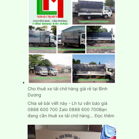
chở
hàng
tại
Biên
Hòa
Đồng
Nai
Cho thuê xe tải chở hàng giá rẻ tại Bình
Dương
Chia sẻ bài viết này - Lh tư vấn báo giá
0888 600 700 Zalo 0888 600 700Bạn
:
đang cần thuê xe tải chở hàng…
Đọc thêm
Cho
thuê
xe