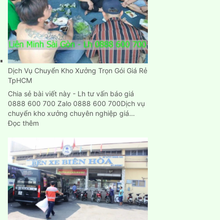
rẻ
Dịch Vụ Chuyển Kho Xưởng Trọn Gói Giá Rẻ
TpHCM
Chia sẻ bài viết này - Lh tư vấn báo giá
0888 600 700 Zalo 0888 600 700Dịch vụ
chuyển kho xưởng chuyên nghiệp giá…
:
Đọc thêm
Dịch
Vụ
Chuyển
Kho
Xưởng
Trọn
Gói
Giá
Rẻ