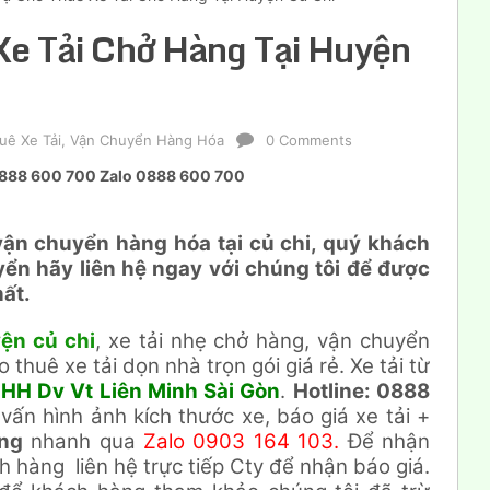
Xe Tải Chở Hàng Tại Huyện
uê Xe Tải
,
Vận Chuyển Hàng Hóa
0 Comments
á 0888 600 700 Zalo 0888 600 700
vận chuyển hàng hóa tại củ chi, quý khách
yển hãy liên hệ ngay với chúng tôi để được
hất.
ện củ chi
, xe tải nhẹ chở hàng, vận chuyển
o thuê xe tải dọn nhà trọn gói giá rẻ. Xe tải từ
HH Dv Vt Liên Minh Sài Gòn
.
Hotline: 0888
 vấn hình ảnh kích thước xe, báo giá xe tải +
ng
nhanh qua
Zalo 0903 164 103.
Để nhận
h hàng liên hệ trực tiếp Cty để nhận báo giá.