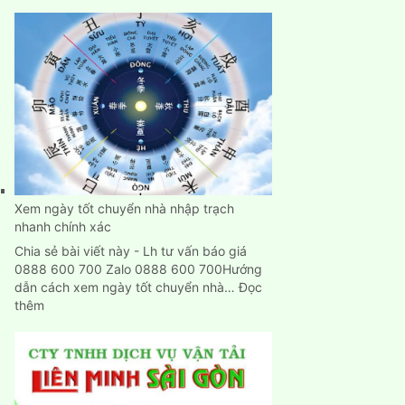
Dịch
Vụ
Chuyển
Nhà,
Dọn
Trọ
Trọn
Gói
Giá
Rẻ
Tại
Bình
Xem ngày tốt chuyển nhà nhập trạch
Dương
nhanh chính xác
Chia sẻ bài viết này - Lh tư vấn báo giá
0888 600 700 Zalo 0888 600 700Hướng
dẫn cách xem ngày tốt chuyển nhà…
Đọc
:
thêm
Xem
ngày
tốt
chuyển
nhà