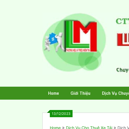
Skip
to
content
Home
Giới Thiệu
Dịch Vụ Chuy
13/12/2023
Home
Dịch Vụ Cho Thuê Xe Tải
Dịch 