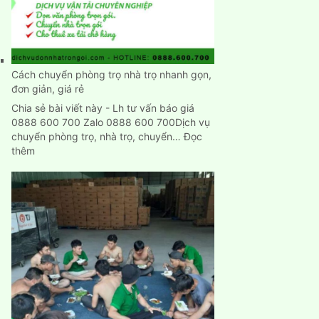
nhập
trạch
nhanh
chính
xác
Cách chuyển phòng trọ nhà trọ nhanh gọn,
đơn giản, giá rẻ
Chia sẻ bài viết này - Lh tư vấn báo giá
0888 600 700 Zalo 0888 600 700Dịch vụ
chuyển phòng trọ, nhà trọ, chuyển…
Đọc
:
thêm
Cách
chuyển
phòng
trọ
nhà
trọ
nhanh
gọn,
đơn
giản,
giá