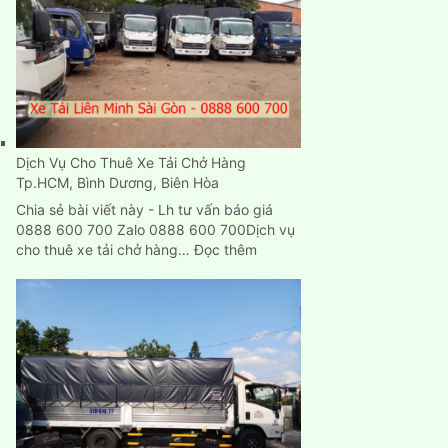
cũ
mới
chuyển
nhà
ở
đâu
TPHCM?
Dịch Vụ Cho Thuê Xe Tải Chở Hàng
Tp.HCM, Bình Dương, Biên Hòa
Chia sẻ bài viết này - Lh tư vấn báo giá
0888 600 700 Zalo 0888 600 700Dịch vụ
:
cho thuê xe tải chở hàng…
Đọc thêm
Dịch
Vụ
Cho
Thuê
Xe
Tải
Chở
Hàng
Tp.HCM,