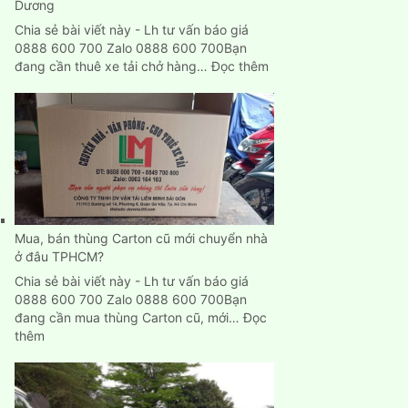
Dương
Chia sẻ bài viết này - Lh tư vấn báo giá
0888 600 700 Zalo 0888 600 700Bạn
:
đang cần thuê xe tải chở hàng…
Đọc thêm
Cho
thuê
xe
tải
chở
hàng
giá
rẻ
tại
Mua, bán thùng Carton cũ mới chuyển nhà
Bình
ở đâu TPHCM?
Dương
Chia sẻ bài viết này - Lh tư vấn báo giá
0888 600 700 Zalo 0888 600 700Bạn
đang cần mua thùng Carton cũ, mới…
Đọc
:
thêm
Mua,
bán
thùng
Carton