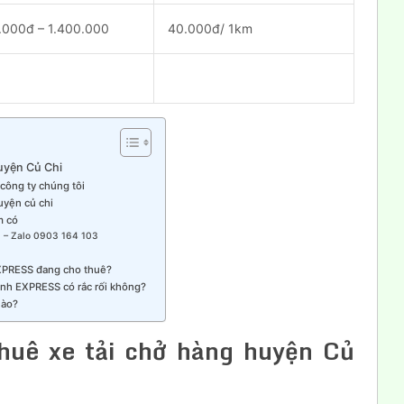
.000đ – 1.400.000
40.000đ/ 1km
huyện Củ Chi
công ty chúng tôi
uyện củ chi
m có
 – Zalo 0903 164 103
EXPRESS đang cho thuê?
Minh EXPRESS có rắc rối không?
nào?
thuê xe tải chở hàng huyện Củ