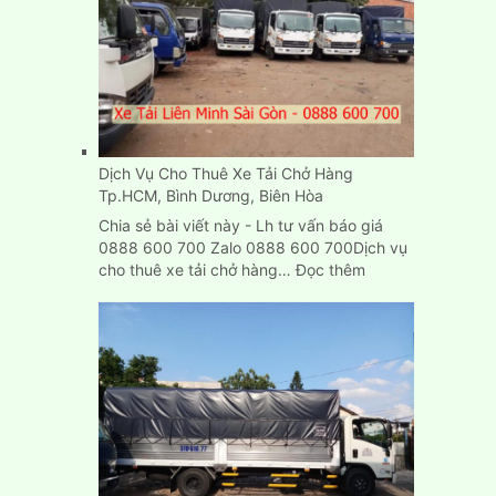
cũ
mới
chuyển
nhà
ở
đâu
TPHCM?
Dịch Vụ Cho Thuê Xe Tải Chở Hàng
Tp.HCM, Bình Dương, Biên Hòa
Chia sẻ bài viết này - Lh tư vấn báo giá
0888 600 700 Zalo 0888 600 700Dịch vụ
:
cho thuê xe tải chở hàng…
Đọc thêm
Dịch
Vụ
Cho
Thuê
Xe
Tải
Chở
Hàng
Tp.HCM,
Bình