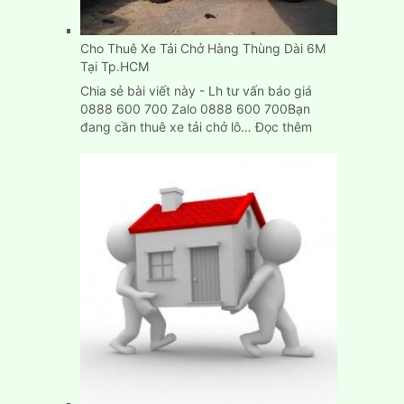
Dương,
Biên
Cho Thuê Xe Tải Chở Hàng Thùng Dài 6M
Hòa
Tại Tp.HCM
Chia sẻ bài viết này - Lh tư vấn báo giá
0888 600 700 Zalo 0888 600 700Bạn
:
đang cần thuê xe tải chở lô…
Đọc thêm
Cho
Thuê
Xe
Tải
Chở
Hàng
Thùng
Dài
6M
Tại
Tp.HCM