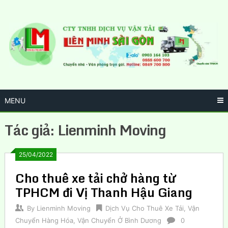
Skip
to
content
MENU
Tác giả:
Lienminh Moving
25/04/2022
Cho thuê xe tải chở hàng từ
TPHCM đi Vị Thanh Hậu Giang
By
Lienminh Moving
Dịch Vụ Cho Thuê Xe Tải
,
Vận
Chuyển Hàng Hóa
,
Vận Chuyển Ở Bình Dương
0