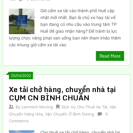
Giờ cấm xe tải vào thành phố Huế cập
nhật mới nhất. Bạn là chủ xe hay tài xế
bạn đang có nhu cầu vào trung tâm TP
Huế để giao nhận hàng? Để tránh bị lực
lượng chức năng phạt oan uổng bạn nên tham khảo thêm
các khung giờ cấm xe tải vào
Read More
25/04/2022
Xe tải chở hàng, chuyển nhà tại
CỤM CN BÌNH CHUẨN
By
Lienminh Moving
Dịch Vụ Cho Thuê Xe Tải
,
Vận
Chuyển Hàng Hóa
,
Vận Chuyển Ở Bình Dương
0
Comments
Cho thuê xe tải chở hàng, chuyển nhà tại