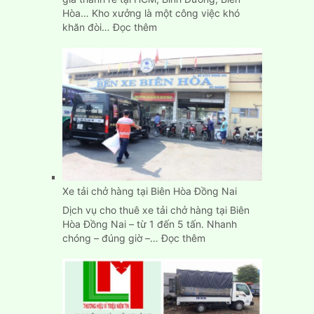
Hòa… Kho xưởng là một công việc khó
:
khăn đòi…
Đọc thêm
Dịch
Vụ
Chuyển
Kho
Xưởng
Trọn
Gói
Giá
Rẻ
TpHCM
Xe tải chở hàng tại Biên Hòa Đồng Nai
Dịch vụ cho thuê xe tải chở hàng tại Biên
Hòa Đồng Nai – từ 1 đến 5 tấn. Nhanh
:
chóng – đúng giờ –…
Đọc thêm
Xe
tải
chở
hàng
tại