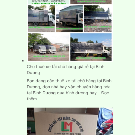
Biên
Hòa
Đồng
Nai
Cho thuê xe tải chở hàng giá rẻ tại Bình
Dương
Bạn đang cần thuê xe tải chở hàng tại Bình
Dương, dọn nhà hay vận chuyển hàng hóa
tại Bình Dương qua bình dương hay…
Đọc
:
thêm
Cho
thuê
xe
tải
chở
hàng