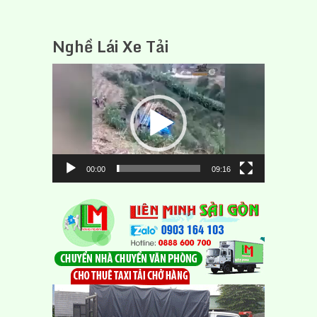
Nghề Lái Xe Tải
Trình
chơi
Video
00:00
09:16