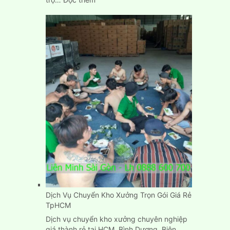
Cách
chuyển
phòng
trọ
nhà
trọ
nhanh
gọn,
đơn
giản,
giá
rẻ
Dịch Vụ Chuyển Kho Xưởng Trọn Gói Giá Rẻ
TpHCM
Dịch vụ chuyển kho xưởng chuyên nghiệp
giá thành rẻ tại HCM, Bình Dương, Biên