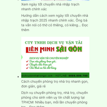
Bình
Xem ngày tốt chuyển nhà nhập trạch
Dương
nhanh chính xác
Hướng dẫn cách xem ngày tốt chuyển nhà
nhập trạch 2025 nhanh chính xác. Ông bà
ta vẫn nói có thờ có thiêng, có kiêng…
Đọc
:
thêm
Xem
ngày
tốt
chuyển
nhà
nhập
trạch
nhanh
chính
xác
Cách chuyển phòng trọ nhà trọ nhanh gọn,
đơn giản, giá rẻ
Dịch vụ chuyển phòng trọ, nhà trọ, chuyển
phòng cho sinh viên uy tín chất lượng tại
TPHCM: Nhiều bạn, mỗi lần chuyển phòng
:
trọ…
Đọc thêm