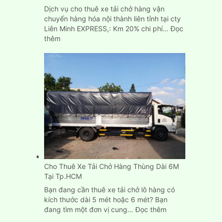
Dịch vụ cho thuê xe tải chở hàng vận
chuyển hàng hóa nội thành liên tỉnh tại cty
Liên Minh EXPRESS,: Km 20% chi phí…
Đọc
:
thêm
Dịch
Vụ
Cho
Thuê
Xe
Tải
Chở
Hàng
Tp.HCM,
Bình
Dương,
Biên
Cho Thuê Xe Tải Chở Hàng Thùng Dài 6M
Hòa
Tại Tp.HCM
Bạn đang cần thuê xe tải chở lô hàng có
kích thước dài 5 mét hoặc 6 mét? Bạn
:
đang tìm một đơn vị cung…
Đọc thêm
Cho