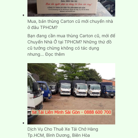
giá
rẻ
tại
Mua, bán thùng Carton cũ mới chuyển nhà
Bình
ở đâu TPHCM?
Dương
Bạn đang cần mua thùng Carton cũ, mới để
Chuyển Nhà Ở tại TPHCM? Những thứ đồ
cũ tưởng chừng không có tác dụng
:
nhưng…
Đọc thêm
Mua,
bán
thùng
Carton
cũ
mới
chuyển
nhà
ở
đâu
TPHCM?
Dịch Vụ Cho Thuê Xe Tải Chở Hàng
Tp.HCM, Bình Dương, Biên Hòa