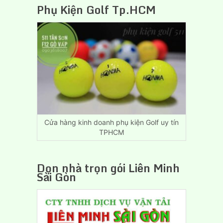
Vụ
Phụ Kiện Golf Tp.HCM
Chuyển
Nhà,
Dọn
Trọ
Giá
Rẻ
Biên
Hòa
Đồng
Nai
Cửa hàng kinh doanh phụ kiện Golf uy tín
TPHCM
Dọn nhà trọn gói Liên Minh
Sài Gòn